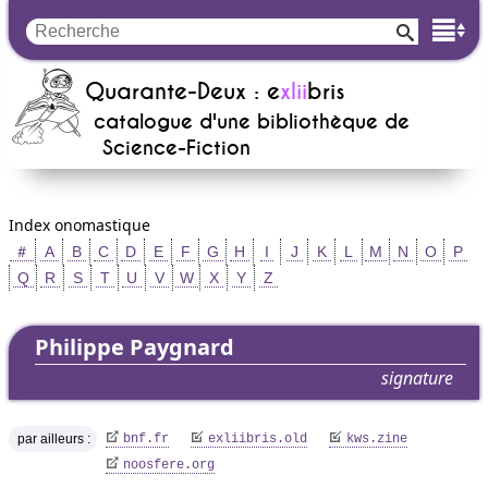
Quarante-Deux : e
xlii
bris
catalogue d'une bibliothèque de
Science-Fiction
Index onomastique
＃
A
B
C
D
E
F
G
H
I
J
K
L
M
N
O
P
Q
R
S
T
U
V
W
X
Y
Z
Philippe Paygnard
signature
par ailleurs :
bnf.fr
exliibris.old
kws.zine
noosfere.org