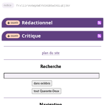
notice :
frxliirVeXWgXWEYkSXGB5wCKGLqEj36r
Rédactionnel
ouvrir
Critique
ouvrir
plan du site
Recherche
Navigation