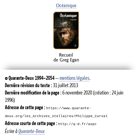
Océanique
Recueil
de Greg Egan
©
Quarante-Deux
1994–2054
—
mentions légales
.
Dernière révision du texte :
31 juillet 2013
Dernière modification de la page :
6 novembre 2020
(création : 24 juin
1996)
Adresse de cette page :
https://www.quarante-
deux.org/les_Archives_stellaires/Philippe_Curval
Adresse courte de cette page :
http://q-d.fr/aspc
Écrire à
Quarante-Deux