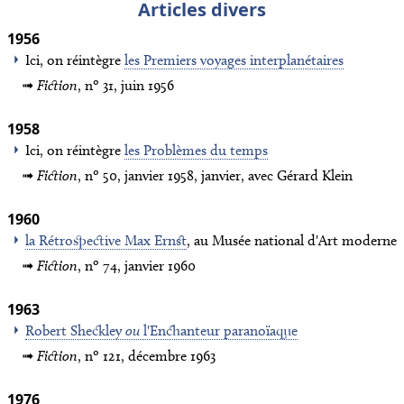
Articles divers
1956
Ici, on réintègre
les Premiers voyages interplanétaires
Fiction
, nº 31, juin 1956
1958
Ici, on réintègre
les Problèmes du temps
Fiction
, nº 50, janvier 1958, janvier, avec Gérard Klein
1960
la Rétrospective Max Ernst
, au Musée national d'Art moderne
Fiction
, nº 74, janvier 1960
1963
Robert Sheckley
ou
l'Enchanteur paranoïaque
Fiction
, nº 121, décembre 1963
1976