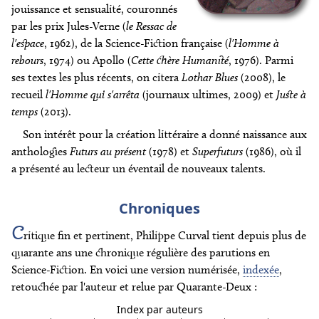
jouissance et sensualité, couronnés
par les prix Jules-Verne (
le Ressac de
l'espace
, 1962), de la Science-Fiction française (
l'Homme à
rebours
, 1974) ou Apollo (
Cette chère Humanité
, 1976). Parmi
ses textes les plus récents, on citera
Lothar Blues
(2008), le
recueil
l'Homme qui s'arrêta
(journaux ultimes, 2009) et
Juste à
temps
(2013).
Son intérêt pour la création littéraire a donné naissance aux
anthologies
Futurs au présent
(1978) et
Superfuturs
(1986), où il
a présenté au lecteur un éventail de nouveaux talents.
Chroniques
C
ritique fin et pertinent, Philippe Curval tient depuis plus de
quarante ans une chronique régulière des parutions en
Science-Fiction. En voici une version numérisée,
indexée
,
retouchée par l'auteur et relue par Quarante-Deux :
Index par auteurs