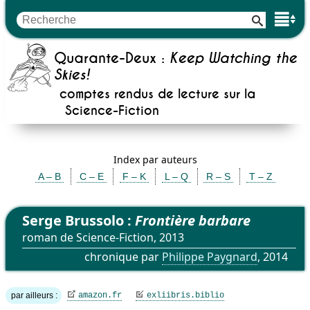
Quarante-Deux :
Keep Watching the
Skies!
comptes rendus de lecture sur la
Science-Fiction
Index par auteurs
A – B
C – E
F – K
L – Q
R – S
T – Z
Serge Brussolo :
Frontière barbare
roman de Science-Fiction, 2013
chronique par
Philippe Paygnard
, 2014
par ailleurs :
amazon.fr
exliibris.biblio