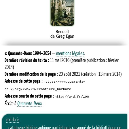
Recueil
de Greg Egan
©
Quarante-Deux
1994–2054
—
mentions légales
.
Dernière révision du texte :
11 mai 2016
(première publication : février
2014)
Dernière modification de la page :
20 août 2021
(création : 13 mars 2014)
Adresse de cette page :
https://www.quarante-
deux.org/kws/73/Frontiere_barbare
Adresse courte de cette page :
http://q-d.fr/1QG
Écrire à
Quarante-Deux
exliibris
catalogue bibliographique partiel mais raisonné de la bibliothèque de