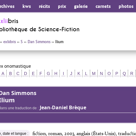
rchives
kws
récits
prix
galerie
carnets
photos
e
xlii
bris
ibliothèque de
Science-Fiction
››
exliibris
››
S
››
Dan Simmons
››
Ilium
ex onomastique
A
B
C
D
E
F
G
H
I
J
K
L
M
N
O
P
Q
R
Dan Simmons
Ilium
Jean-Daniel Brèque
dans une traduction de :
fiction, roman, 2003, anglais (États-Unis), traduct
e, date et langue :