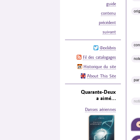
guide
orig
contenu
précédent
suivant
con
@exliibris
Fil des catalogages
not
Historique du site
About This Site
par 
Quarante-Deux
a aimé…
noti
Danses aériennes