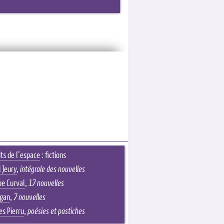
its de l'espace
: fictions
 Jeury
,
intégrale des nouvelles
pe Curval
,
17 nouvelles
Egan
,
7 nouvelles
es Pierru
,
poésies et pastiches