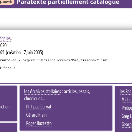
Paratexte partiellement catalogué
ouvrir
égales
.
2020
021
(création : 7 juin 2005)
rante-deux.org/exliibris/oeuvres/s/Dan_Simmons/Ilium
d.fr/5Jz
les Archives stellaires
: articles, essais,
les Réc
chroniques…
Michel
iction
Philippe Curval
Philip
Gérard Klein
Greg 
Roger Bozzetto
Georg
s