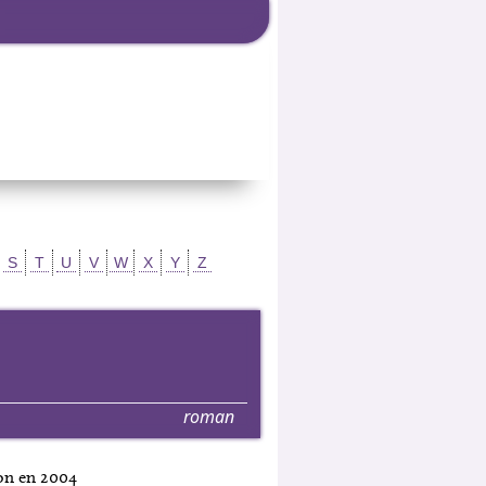
S
T
U
V
W
X
Y
Z
roman
ion en 2004