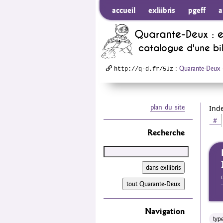
accueil
exliibris
pgeff
a
Quarante-Deux : 
catalogue d'une b
:
Quarante-Deux
http://q-d.fr/5Jz
plan du site
Ind
＃
Recherche
Navigation
typ