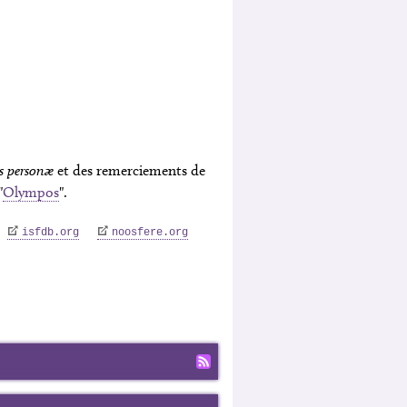
s personæ
et des remerciements de
"
Olympos
".
isfdb.org
noosfere.org
Fil RSS