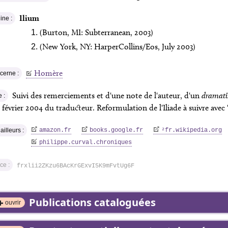
Ilium
ine :
(
Burton, MI: Subterranean
, 2003)
(
New York, NY: HarperCollins/Eos
, July 2003)
Homère
cerne :
Suivi des remerciements et d'une note de l'auteur, d'un
dramati
e :
février 2004 du traducteur. Reformulation de l'Iliade à suivre avec 
ailleurs :
amazon.fr
books.google.fr
²
fr.wikipedia.org
philippe.curval.chroniques
ce :
frxlii2ZKzu6BAcKrGExvI5K9mFvtUg6F
Publications cataloguées
ouvrir