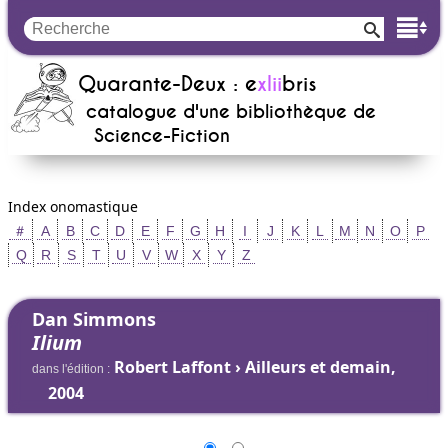
Quarante-Deux : e
xlii
bris
catalogue d'une bibliothèque de
Science-Fiction
Index onomastique
＃
A
B
C
D
E
F
G
H
I
J
K
L
M
N
O
P
Q
R
S
T
U
V
W
X
Y
Z
Dan Simmons
Ilium
Robert Laffont › Ailleurs et demain,
dans l'édition :
2004