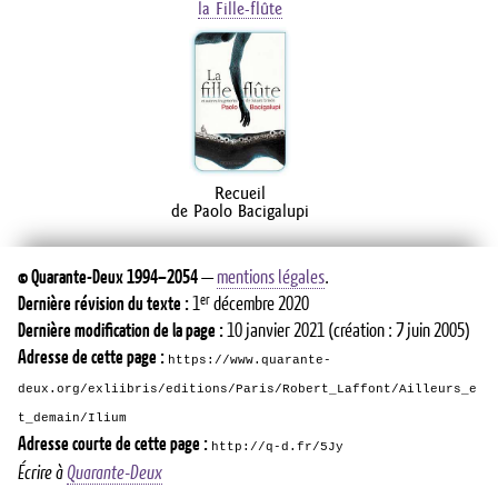
la Fille-flûte
Recueil
de Paolo Bacigalupi
©
Quarante-Deux
1994–2054
—
mentions légales
.
er
Dernière révision du texte :
1
décembre 2020
Dernière modification de la page :
10 janvier 2021
(création : 7 juin 2005)
Adresse de cette page :
https://www.quarante-
deux.org/exliibris/editions/Paris/Robert_Laffont/Ailleurs_e
t_demain/Ilium
Adresse courte de cette page :
http://q-d.fr/5Jy
Écrire à
Quarante-Deux