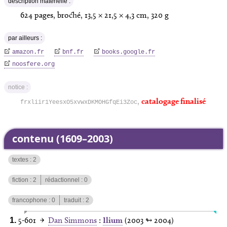
description matérielle :
624
pages,
broché, 13,5 × 21,5 × 4,3 cm, 320 g
par ailleurs :
amazon.fr
bnf.fr
books.google.fr
noosfere.org
notice :
,
catalogage finalisé
frxliir1YeesxO5xvwxDKMOHGfqEi3Zoc
contenu (1609–2003)
textes :
2
fiction :
2
rédactionnel :
0
francophone :
0
traduit :
2
5‑601
→
Dan Simmons
:
Ilium
(2003
↬ 2004
)