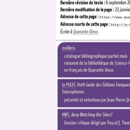
Dernière révision du texte :
6 septembre 2
Dernière modification de la page :
21 janvi
Adresse de cette page :
https://www.qua
Adresse courte de cette page :
http://q-
Écrire à
Quarante-Deux
exliibris
catalogue bibliographique partiel mais
raisonné de la bibliothèque de Science-F
en français de Quarante-Deux
le PGEFF
,
Petit Guide des Éditions Fanique
Francophones
présenté et entretenu par Jean-Pierre Qu
KWS
,
Keep Watching the Skies!
fanzine critique dirigé par Pascal J. Tho