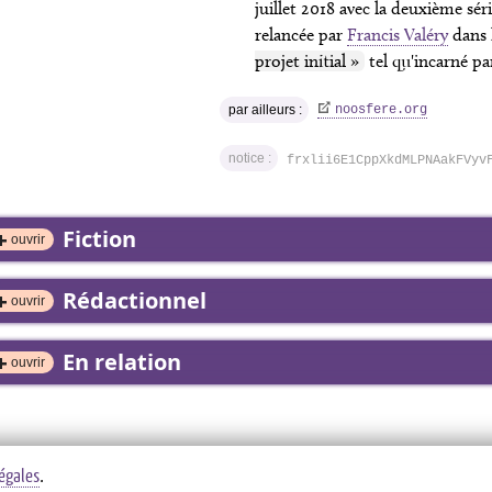
juillet 2018 avec la deuxième sér
relancée par
Francis Valéry
dans 
projet initial »
tel qu'incarné par
par ailleurs :
noosfere.org
notice :
frxlii6E1CppXkdMLPNAakFVyv
Fiction
ouvrir
Rédactionnel
ouvrir
En relation
ouvrir
égales
.