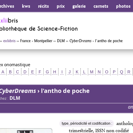
rchives
kws
récits
prix
galerie
carnets
photos
e
xlii
bris
ibliothèque de
Science-Fiction
››
exliibris
››
France › Montpellier
››
DLM
››
› l'antho de poche
CyberDreams
ex onomastique
A
B
C
D
E
F
G
H
I
J
K
L
M
N
O
P
Q
R
CyberDreams
› l'antho de poche
DLM
chez :
an
antholog
type, périodicité et codification :
trimestrielle, ISSN non codifié