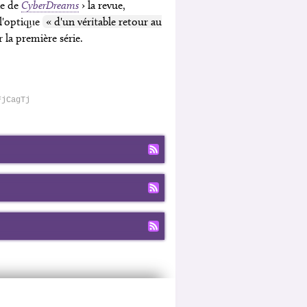
ie de
CyberDreams
› la revue,
l'optique
« d'un véritable retour au
 la première série.
FjCagTj
Fil RSS
Fil RSS
Fil RSS