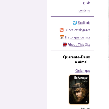
guide
contenu
@exliibris
Fil des catalogages
Historique du site
About This Site
Quarante-Deux
a aimé…
Océanique
Recueil