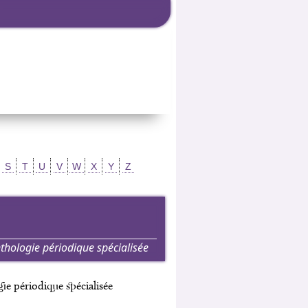
S
T
U
V
W
X
Y
Z
thologie périodique spécialisée
ie périodique spécialisée