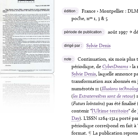
France › Montpellier :
DL
édition :
os
poche, n
1, 3 & 5
août 1997
→ dé
période de publication :
Sylvie Denis
dirigé par :
Continuation, six mois plus 
note :
périodique, de
CyberDreams
› la
Sylvie Denis
, laquelle annonce pa
transformation aux abonnés en j
numérotés 11 (
Illusions technolo
(
les Extraterrestres sont de retour
) 
(
Futurs lointains
) pas été finalisé
contenir "
l'Ultime territoire
" de
Day
). L'ISSN 1264-1324 porté pa
périodique correspond en fait à 
format.
¶
La publication reprend