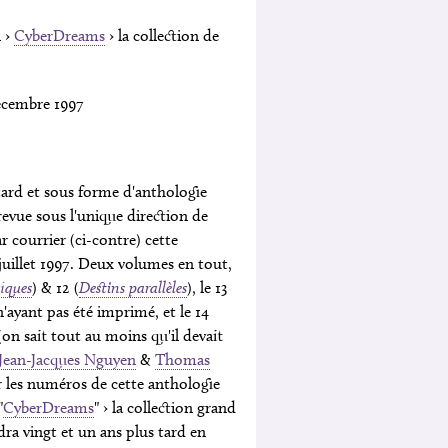
M
›
CyberDreams
› la collection de
cembre 1997
tard et sous forme d'anthologie
 revue sous l'unique direction de
r courrier (ci-contre) cette
uillet 1997. Deux volumes en tout,
giques
) & 12 (
Destins parallèles
), le 13
n'ayant pas été imprimé, et le 14
 (on sait tout au moins qu'il devait
Jean-Jacques Nguyen
&
Thomas
r les numéros de cette anthologie
"
CyberDreams
" › la collection grand
ra vingt et un ans plus tard en