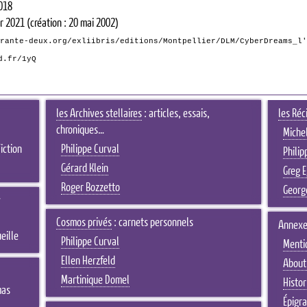
018
er 2021
(création : 20 mai 2002)
rante-deux.org/exliibris/editions/Montpellier/DLM/CyberDreams_l'
d.fr/1yQ
les Archives stellaires
: articles, essais,
les Réc
chroniques…
Michel
iction
Philippe Curval
Philip
Gérard Klein
Greg 
Roger Bozzetto
Georg
s
Cosmos privés
: carnets personnels
Annexe
eille
Philippe Curval
Menti
Ellen Herzfeld
About 
Martinique Domel
Histor
mas
Épigr