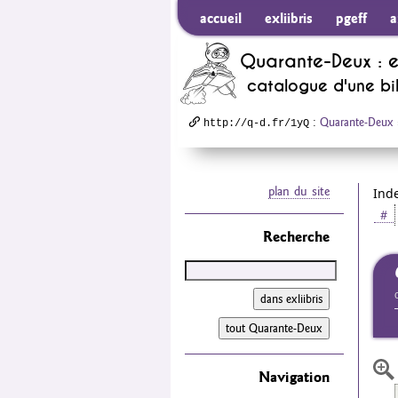
accueil
exliibris
pgeff
a
Quarante-Deux : 
catalogue d'une b
:
Quarante-Deux
http://q-d.fr/1yQ
plan du site
Ind
＃
Recherche
agrandir/réduire l'image
Navigation