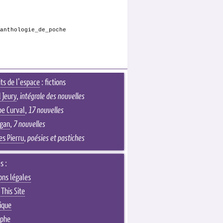
anthologie_de_poche
its de l'espace
: fictions
 Jeury
,
intégrale des nouvelles
pe Curval
,
17 nouvelles
Egan
,
7 nouvelles
es Pierru
,
poésies et pastiches
s :
ons légales
This Site
ique
aphe