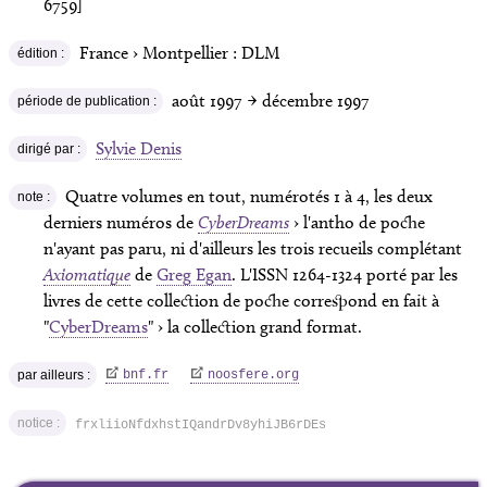
6759]
France › Montpellier :
DLM
édition :
août 1997
→ décembre 1997
période de publication :
Sylvie Denis
dirigé par :
Quatre volumes en tout, numérotés 1 à 4, les deux
note :
derniers numéros de
CyberDreams
› l'antho de poche
n'ayant pas paru, ni d'ailleurs les trois recueils complétant
Axiomatique
de
Greg Egan
. L'ISSN 1264-1324 porté par les
livres de cette collection de poche correspond en fait à
"
CyberDreams
" › la collection grand format.
par ailleurs :
bnf.fr
noosfere.org
notice :
frxliioNfdxhstIQandrDv8yhiJB6rDEs