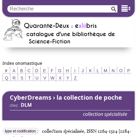
Quarante-Deux : e
xlii
bris
catalogue d'une bibliothèque de
Science-Fiction
Index onomastique
＃
A
B
C
D
E
F
G
H
I
J
K
L
M
N
O
P
Q
R
S
T
U
V
W
X
Y
Z
CyberDreams
› la collection de poche
DLM
chez :
collection spécialisée
collection spécialisée, ISSN 1264-1324 [1284-
type et codification :