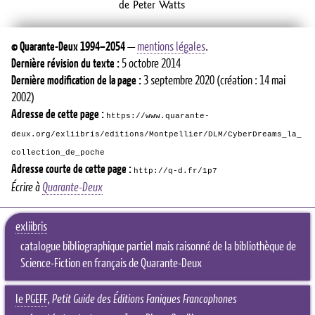
de Peter Watts
©
Quarante-Deux
1994–2054
—
mentions légales
.
Dernière révision du texte :
5 octobre 2014
Dernière modification de la page :
3 septembre 2020
(création : 14 mai
2002)
Adresse de cette page :
https://www.quarante-
deux.org/exliibris/editions/Montpellier/DLM/CyberDreams_la_
collection_de_poche
Adresse courte de cette page :
http://q-d.fr/1p7
Écrire à
Quarante-Deux
exliibris
catalogue bibliographique partiel mais raisonné de la bibliothèque de
Science-Fiction en français de Quarante-Deux
le PGEFF
,
Petit Guide des Éditions Faniques Francophones