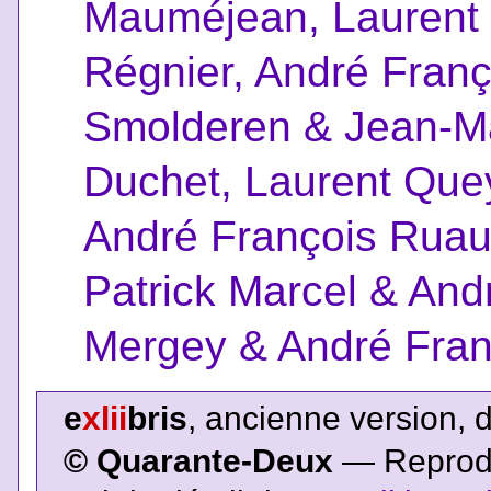
Mauméjean, Laurent
Régnier, André Franç
Smolderen & Jean-M
Duchet, Laurent Que
André François Ruau
Patrick Marcel & An
Mergey & André Fra
e
xlii
bris
, ancienne version, 
© Quarante-Deux
— Reproduc