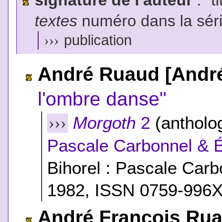
textes
numéro dans la sér
›››
publication
André Ruaud [Andr
l'ombre danse"
Morgoth
2
(antholog
›››
Pascale Carbonnel & É
Bihorel : Pascale Carbo
1982, ISSN 0759-996X)
André François Ru