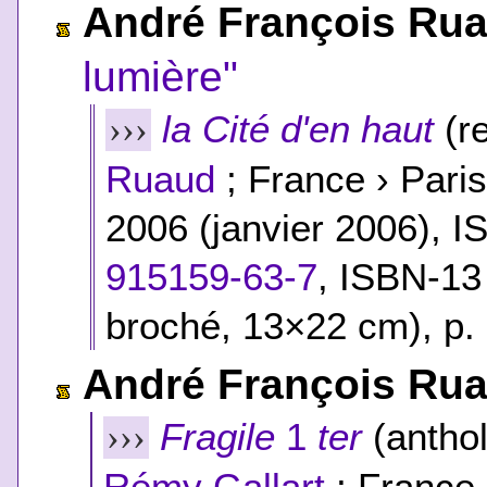
André François Ru
lumière"
la Cité d'en haut
(re
›››
Ruaud
; France › Paris
2006 (janvier 2006), 
915159-63-7
,
ISBN-13
broché, 13×22 cm), p.
André François Ru
Fragile
1
ter
(anthol
›››
Rémy Gallart
; France 