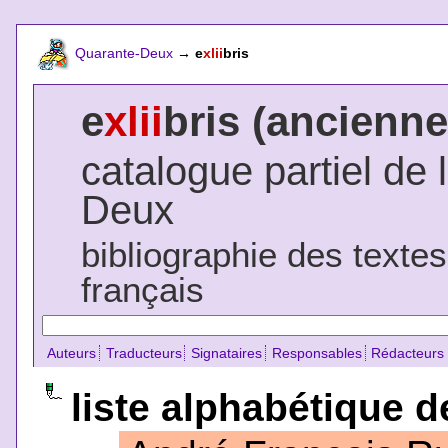
Quarante-Deux
→
e
xlii
bris
e
xlii
bris (ancienne
catalogue partiel de 
Deux
bibliographie des texte
français
Auteurs
Traducteurs
Signataires
Responsables
Rédacteurs
liste alphabétique d