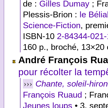
de :
Gilles Dumay
; Fr
Plessis-Brion :
le Bélia
Science-Fiction
, prem
ISBN-10
2-84344-021-
160 p., broché, 13×20 
André François Ru
pour récolter la temp
Chante, soleil-hiron
›››
François Ruaud
; Fran
Jeunes loups
• 3, sept