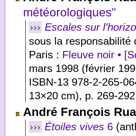
météorologiques"
Escales sur l'horiz
›››
sous la responsabilité
Paris :
Fleuve noir • [
mars 1998 (février 19
ISBN-13 978-2-265-06
13×20 cm), p. 269-292
André François Ru
Étoiles vives
6
(ant
›››