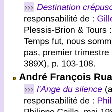
Destination crépus
›››
responsabilité de :
Gil
Plessis-Brion & Tours 
Temps fut, nous sommes
pas, premier trimestr
389X), p. 103-108.
André François Ru
l'Ange du silence
(a
›››
responsabilité de :
Phil
Philippe Caille, mai 19