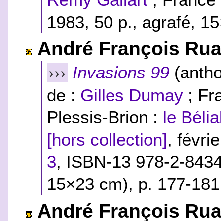
1983, 50 p., agrafé, 1
André François Ru
Invasions 99
(antho
›››
de :
Gilles Dumay
; Fr
Plessis-Brion :
le Bélia
[hors collection]
, févri
3
,
ISBN-13 978-2-843
15×23 cm), p. 177-181
André François Ru