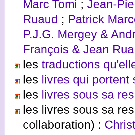
Marc Tomi
;
Jean-Pie
Ruaud
;
Patrick Mar
P.J.G. Mergey & And
François & Jean Ru
les
traductions qu'ell
les
livres qui porten
les
livres sous sa res
les livres sous sa re
collaboration) :
Chris