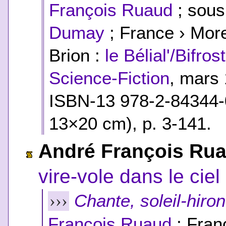
François Ruaud
; sous
Dumay
; France › More
Brion :
le Bélial'/Bifro
Science-Fiction
, mars
ISBN-13 978-2-84344-
13×20 cm), p. 3-141.
André François Ru
vire-vole dans le ciel
Chante, soleil-hiron
›››
François Ruaud
; Fran