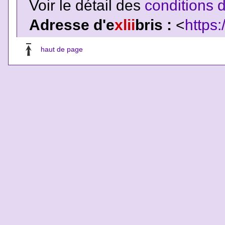
Voir le détail des
conditions d
Adresse d'e
xlii
bris :
<
https:
haut de page