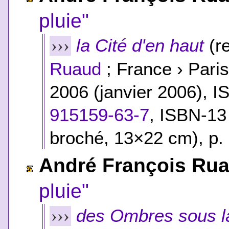
pluie"
la Cité d'en haut
(re
›››
Ruaud
; France › Paris
2006 (janvier 2006), 
915159-63-7
,
ISBN-13
broché, 13×22 cm), p.
André François Ru
pluie"
des Ombres sous la
›››