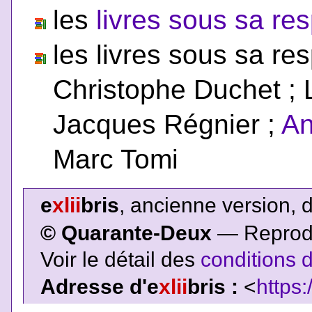
les
livres sous sa res
les livres sous sa res
Christophe Duchet ; 
Jacques Régnier ;
An
Marc Tomi
e
xlii
bris
, ancienne version, 
© Quarante-Deux
— Reproduc
Voir le détail des
conditions d
Adresse d'e
xlii
bris :
<
https: