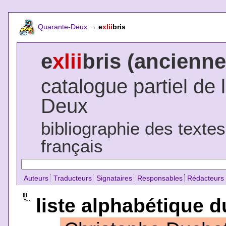
Quarante-Deux
→
e
xlii
bris
e
xlii
bris (ancienne
catalogue partiel de 
Deux
bibliographie des texte
français
Auteurs
Traducteurs
Signataires
Responsables
Rédacteurs
liste alphabétique d