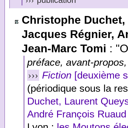
Christophe Duchet,
Jacques Régnier, A
Jean-Marc Tomi
: "O
préface, avant-propos, 
Fiction
[deuxième sé
›››
(périodique sous la res
Duchet, Laurent Queys
André François Ruaud
Lyon :
les Moutons élec