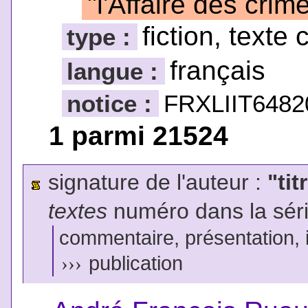
"l'Affaire des cri
fiction, texte 
type :
français
langue :
notice :
FRXLIIT6482
1 parmi 21524
signature de l'auteur :
"tit
textes
numéro dans la sér
commentaire, présentation, il
›››
publication