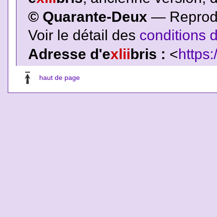
© Quarante-Deux
— Reproduc
Voir le détail des
conditions d
Adresse d'e
xlii
bris :
<
https:
haut de page