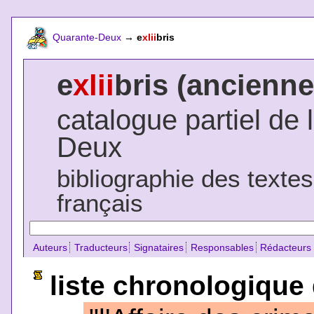
Quarante-Deux
→
e
xlii
bris
e
xlii
bris (ancienne
catalogue partiel de 
Deux
bibliographie des texte
français
Auteurs
Traducteurs
Signataires
Responsables
Rédacteurs
liste chronologique 