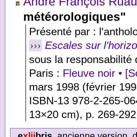
André François Rua
météorologiques"
Présenté par : l'anthol
Escales sur l'horiz
›››
sous la responsabilité
Paris :
Fleuve noir • [
mars 1998 (février 19
ISBN-13 978-2-265-06
13×20 cm), p. 269-292
e
xlii
bris
, ancienne version, 