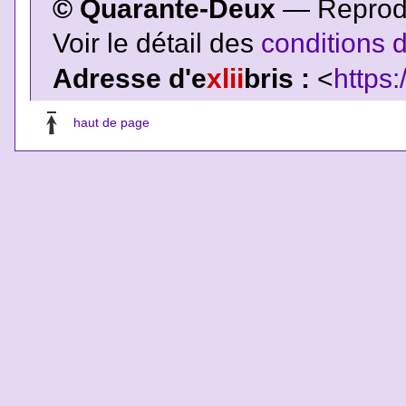
© Quarante-Deux
— Reproduc
Voir le détail des
conditions d
Adresse d'e
xlii
bris :
<
https:
haut de page