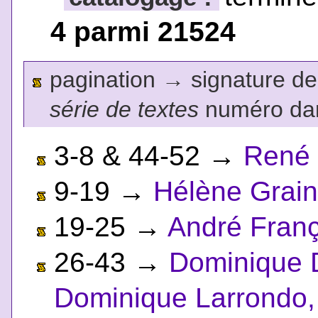
4 parmi 21524
pagination
→
signature de l
série de textes
numéro dan
3-8 & 44-52
→
René
9-19
→
Hélène Grai
19-25
→
André Fran
26-43
→
Dominique 
Dominique Larrondo, 