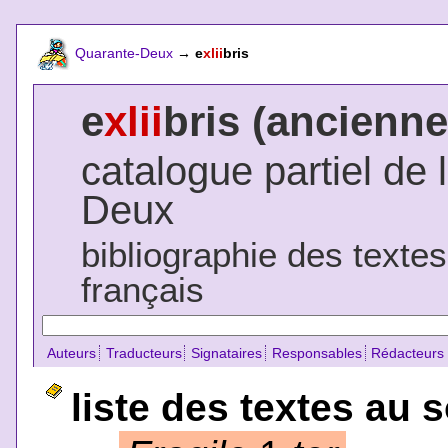
Quarante-Deux
→
e
xlii
bris
e
xlii
bris (ancienne
catalogue partiel de 
Deux
bibliographie des texte
français
Auteurs
Traducteurs
Signataires
Responsables
Rédacteurs
liste des textes au 