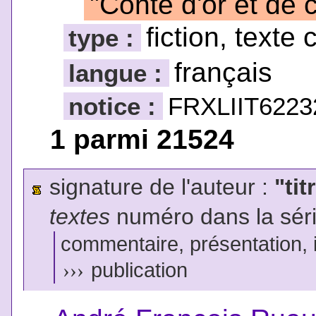
"Conte d'or et de c
fiction, texte 
type :
français
langue :
notice :
FRXLIIT6223
1 parmi 21524
signature de l'auteur :
"tit
textes
numéro dans la sér
commentaire, présentation, il
›››
publication