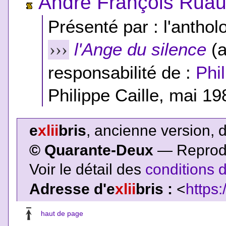
André François Rua
Présenté par : l'anthol
l'Ange du silence
(a
›››
responsabilité de :
Phil
Philippe Caille, mai 198
e
xlii
bris
, ancienne version, 
© Quarante-Deux
— Reproduc
Voir le détail des
conditions d
Adresse d'e
xlii
bris :
<
https:
haut de page