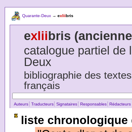
Quarante-Deux
→
e
xlii
bris
e
xlii
bris (ancienne
catalogue partiel de 
Deux
bibliographie des texte
français
Auteurs
Traducteurs
Signataires
Responsables
Rédacteurs
liste chronologique 