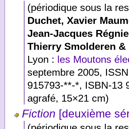
(périodique sous la res
Duchet, Xavier Maumé
Jean-Jacques Régnie
Thierry Smolderen &
Lyon :
les Moutons élec
septembre 2005, ISSN
915793-**-*
,
ISBN-13 9
agrafé, 15×21 cm)
Fiction
[deuxième sér
(périodique sous la res