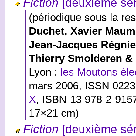
Fiction
[deuxième sér
(périodique sous la res
Duchet, Xavier Maumé
Jean-Jacques Régnie
Thierry Smolderen &
Lyon :
les Moutons élec
mars 2006, ISSN 022
X
,
ISBN-13 978-2-915
17×21 cm)
Fiction
[deuxième sér