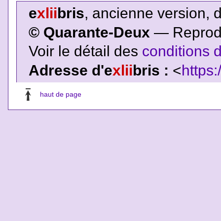
e
xlii
bris
, ancienne version, 
© Quarante-Deux
— Reproduc
Voir le détail des
conditions d
Adresse d'e
xlii
bris :
<
https:
haut de page