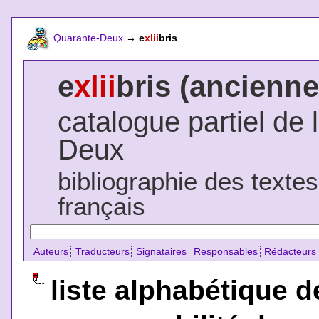
Quarante-Deux
→
e
xlii
bris
e
xlii
bris (ancienne
catalogue partiel de 
Deux
bibliographie des texte
français
Auteurs
Traducteurs
Signataires
Responsables
Rédacteurs
liste alphabétique d