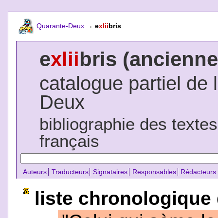
Quarante-Deux
→
e
xlii
bris
e
xlii
bris (ancienne
catalogue partiel de 
Deux
bibliographie des texte
français
Auteurs
Traducteurs
Signataires
Responsables
Rédacteurs
liste chronologique 