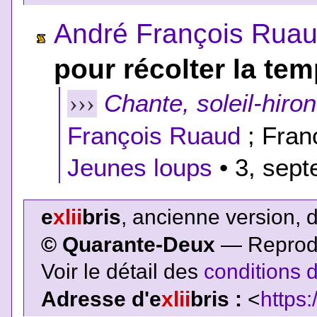
André François Rua
pour récolter la te
Chante, soleil-hiron
›››
François Ruaud
; Fran
Jeunes loups
• 3, sept
e
xlii
bris
, ancienne version, 
© Quarante-Deux
— Reproduc
Voir le détail des
conditions d
Adresse d'e
xlii
bris :
<
https: