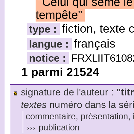
"Celui qui sème le
tempête"
fiction, texte 
type :
français
langue :
notice :
FRXLIIT6108
1 parmi 21524
signature de l'auteur :
"tit
textes
numéro dans la sér
commentaire, présentation, il
›››
publication