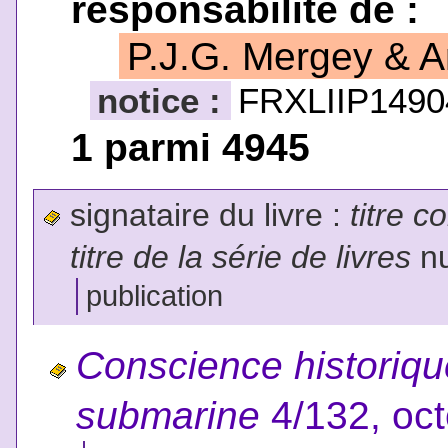
responsabilité de :
P.J.G. Mergey & 
notice :
FRXLIIP1490
1 parmi 4945
signataire du livre :
titre c
titre de la série de livres
nu
publication
Conscience historiqu
submarine
4/132, oc