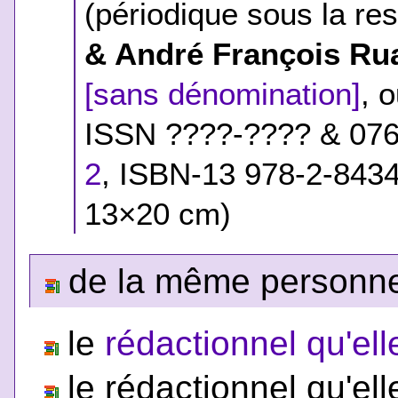
(périodique sous la res
& André François Ru
[sans dénomination]
, 
ISSN ????-???? & 07
2
,
ISBN-13 978-2-843
13×20 cm)
de la même personne,
le
rédactionnel qu'ell
le rédactionnel qu'ell