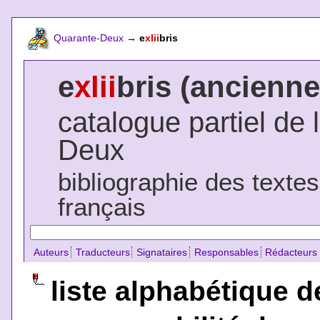
Quarante-Deux
→
e
xlii
bris
e
xlii
bris (ancienne
catalogue partiel de 
Deux
bibliographie des texte
français
Auteurs
Traducteurs
Signataires
Responsables
Rédacteurs
liste alphabétique d