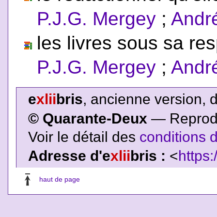
P.J.G. Mergey
;
Andr
les livres sous sa res
P.J.G. Mergey
;
Andr
e
xlii
bris
, ancienne version, 
© Quarante-Deux
— Reproduc
Voir le détail des
conditions d
Adresse d'e
xlii
bris :
<
https:
haut de page