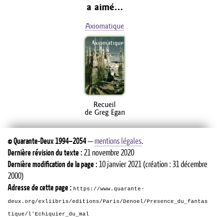
a aimé…
Axiomatique
Recueil
de Greg Egan
©
Quarante-Deux
1994–2054
—
mentions légales
.
Dernière révision du texte :
21 novembre 2020
Dernière modification de la page :
10 janvier 2021
(création : 31 décembre
2000)
Adresse de cette page :
https://www.quarante-
deux.org/exliibris/editions/Paris/Denoel/Presence_du_fantas
tique/l'Echiquier_du_mal