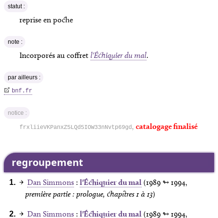
statut :
reprise en poche
note :
Incorporés au coffret
l'Échiquier du mal
.
par ailleurs :
bnf.fr
notice :
,
catalogage finalisé
frxliieVKPanxZ5LQd5IOW33nNvtp69gd
regroupement
→
Dan Simmons
:
l'Échiquier du mal
(1989
↬ 1994
,
première partie : prologue, chapitres 1 à 13
)
→
Dan Simmons
:
l'Échiquier du mal
(1989
↬ 1994
,