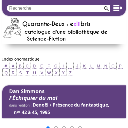
Quarante-Deux : e
xlii
bris
catalogue d'une bibliothèque de
Science-Fiction
Index onomastique
＃
A
B
C
D
E
F
G
H
I
J
K
L
M
N
O
P
Q
R
S
T
U
V
W
X
Y
Z
Dan Simmons
l'Échiquier du mal
Denoël › Présence du fantastique,
dans l'édition :
n
42 à 45, 1995
os