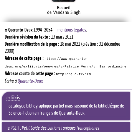
Recueil
de Vandana Singh
©
Quarante-Deux
1994–2054
—
mentions légales
.
Dernière révision du texte :
13 mars 2021
Dernière modification de la page :
18 mai 2021
(création : 31 décembre
2000)
Adresse de cette page :
https://www.quarante-
deux.org/exliibris/oeuvres/v/Patrice_Verry/un_Bar_ordinaire
Adresse courte de cette page :
http://q-d.fr/1F9
Écrire à
Quarante-Deux
exliibris
catalogue bibliographique partiel mais raisonné de la bibliothèque de
Science-Fiction en français de Quarante-Deux
le PGEFF
,
Petit Guide des Éditions Faniques Francophones