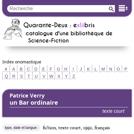
Quarante-Deux : e
xlii
bris
catalogue d'une bibliothèque de
Science-Fiction
Index onomastique
＃
A
B
C
D
E
F
G
H
I
J
K
L
M
N
O
P
Q
R
S
T
U
V
W
X
Y
Z
Patrice Verry
un Bar ordinaire
texte court
fiction, texte court, 1992, français
type, date et langue :