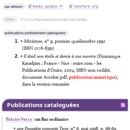
par ailleurs :
books.google.fr
noosfere.org
notice :
frxliivF9qVe5W3FSvzC8uN7LGKszERRc
publications partiellement cataloguées :
→
Miniature
, nº 9, premier quadimestre 1992
(ISSN 1276-8391)
→
Il était une étoile et demie à ma montre
(
Dominique
Karadjian
; France › Nice : onire.com › les
Publications d'Onire, 2004, ISBN non codifié,
document Acrobat.pdf,
publication numérique
),
dans la version remaniée
Publications cataloguées
Patrice Verry
: un Bar ordinaire
→
une Poussière nommée Terre
, nº 6, mai 1998, p. 66‑69,