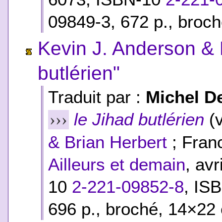
09849-3
, 672 p., broc
Kevin J. Anderson & 
butlérien"
Traduit par :
Michel D
le Jihad butlérien
(v
›››
& Brian Herbert
; Franc
Ailleurs et demain
, av
10
2-221-09852-8
,
ISB
696 p., broché, 14×22 