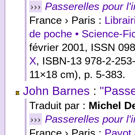
Passerelles pour l'i
›››
France › Paris :
Librai
de poche • Science-Fic
février 2001, ISSN 09
X
,
ISBN-13 978-2-253
11×18 cm), p. 5-383.
John Barnes
:
"Passer
Traduit par :
Michel D
Passerelles pour l'i
›››
France › Paris :
Payot 