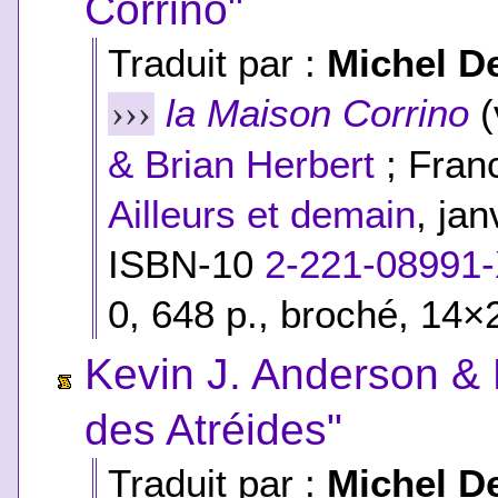
Corrino"
Traduit par :
Michel D
la Maison Corrino
(
›››
& Brian Herbert
; Franc
Ailleurs et demain
, ja
ISBN-10
2-221-08991
0
, 648 p., broché, 14×
Kevin J. Anderson & 
des Atréides"
Traduit par :
Michel D