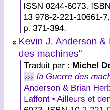
ISSN 0244-6073,
ISB
13 978-2-221-10661-7
p. 371-394.
Kevin J. Anderson & 
des machines"
Traduit par :
Michel D
la Guerre des mac
›››
Anderson & Brian Herb
Laffont • Ailleurs et d
6073,
ISBN-10
2-221-