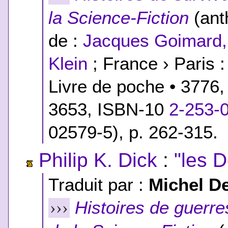
la Science-Fiction
(ant
de :
Jacques Goimard,
Klein
; France › Paris :
Livre de poche • 3776
3653,
ISBN-10
2-253-
02579-5
), p. 262-315.
Philip K. Dick
:
"les 
Traduit par :
Michel D
Histoires de guerre
›››