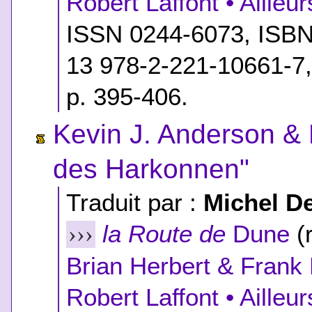
Robert Laffont • Ailleu
ISSN 0244-6073,
ISB
13 978-2-221-10661-7
p. 395-406.
Kevin J. Anderson & 
des Harkonnen"
Traduit par :
Michel D
la Route de
Dune
(r
›››
Brian Herbert & Frank
Robert Laffont • Ailleu