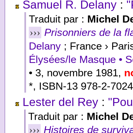
Samuel R. Delany
:
"
Traduit par :
Michel D
Prisonniers de la 
›››
Delany
; France › Pari
Élysées/le Masque • S
• 3, novembre 1981,
n
*
,
ISBN-13 978-2-7024-
Lester del Rey
:
"Pou
Traduit par :
Michel D
Histoires de surviv
›››