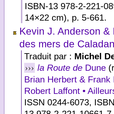
ISBN-13 978-2-221-08
14×22 cm), p. 5-661.
Kevin J. Anderson & 
des mers de Caladan
Traduit par :
Michel D
la Route de
Dune
(r
›››
Brian Herbert & Frank
Robert Laffont • Ailleu
ISSN 0244-6073,
ISB
13 978-2-221-10661-7