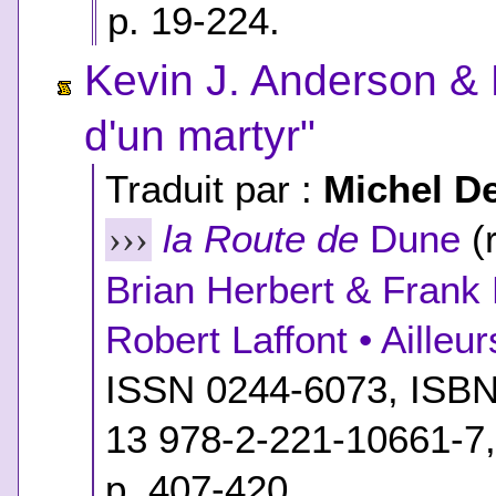
p. 19-224.
Kevin J. Anderson & 
d'un martyr"
Traduit par :
Michel D
la Route de
Dune
(r
›››
Brian Herbert & Frank
Robert Laffont • Ailleu
ISSN 0244-6073,
ISB
13 978-2-221-10661-7
p. 407-420.