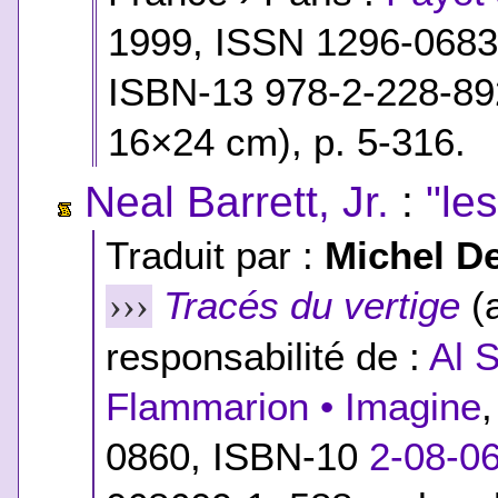
1999, ISSN 1296-068
ISBN-13 978-2-228-89
16×24 cm), p. 5-316.
Neal Barrett, Jr.
:
"le
Traduit par :
Michel D
Tracés du vertige
(a
›››
responsabilité de :
Al 
Flammarion • Imagine
0860,
ISBN-10
2-08-0