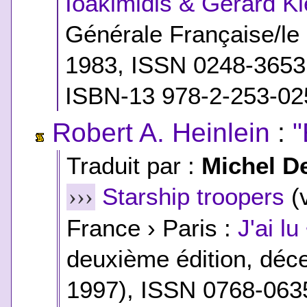
Ioakimidis & Gérard Kl
Générale Française/le 
1983, ISSN 0248-365
ISBN-13 978-2-253-02
Robert A. Heinlein
:
"
Traduit par :
Michel D
Starship troopers
(
›››
France › Paris :
J'ai l
deuxième édition, dé
1997), ISSN 0768-063