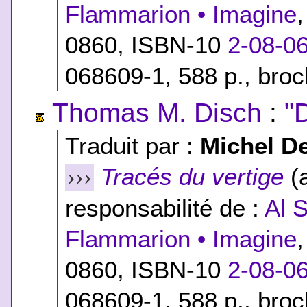
Flammarion • Imagine
0860,
ISBN-10
2-08-0
068609-1
, 588 p., bro
Thomas M. Disch
:
"
Traduit par :
Michel D
Tracés du vertige
(a
›››
responsabilité de :
Al 
Flammarion • Imagine
0860,
ISBN-10
2-08-0
068609-1
, 588 p., bro