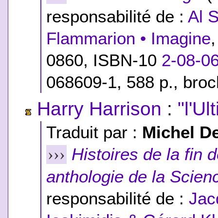
responsabilité de :
Al 
Flammarion • Imagine
0860,
ISBN-10
2-08-0
068609-1
, 588 p., bro
Harry Harrison
:
"l'U
Traduit par :
Michel D
Histoires de la fin
›››
anthologie de la Scien
responsabilité de :
Jac