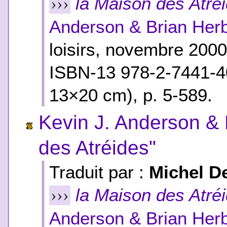
la Maison des Atré
›››
Anderson & Brian Herb
loisirs, novembre 200
ISBN-13 978-2-7441-4
13×20 cm), p. 5-589.
Kevin J. Anderson & 
des Atréides"
Traduit par :
Michel D
la Maison des Atré
›››
Anderson & Brian Herb