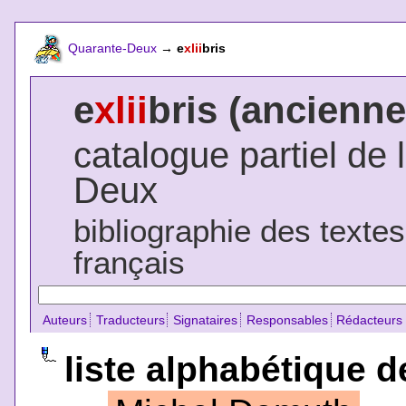
Quarante-Deux
→
e
xlii
bris
e
xlii
bris (ancienne
catalogue partiel de 
Deux
bibliographie des texte
français
Auteurs
Traducteurs
Signataires
Responsables
Rédacteurs
liste alphabétique de