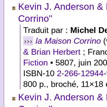
Kevin J. Anderson & 
Corrino"
Traduit par :
Michel D
la Maison Corrino
(
›››
& Brian Herbert
; Franc
Fiction
• 5807, juin 20
ISBN-10
2-266-12944-
800 p., broché, 11×18 
Kevin J. Anderson & 