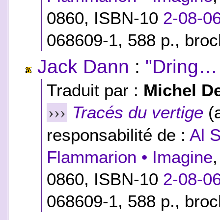
0860,
ISBN-10
2-08-0
068609-1
, 588 p., bro
Jack Dann
:
"Dring… 
Traduit par :
Michel D
Tracés du vertige
(a
›››
responsabilité de :
Al 
Flammarion • Imagine
0860,
ISBN-10
2-08-0
068609-1
, 588 p., bro