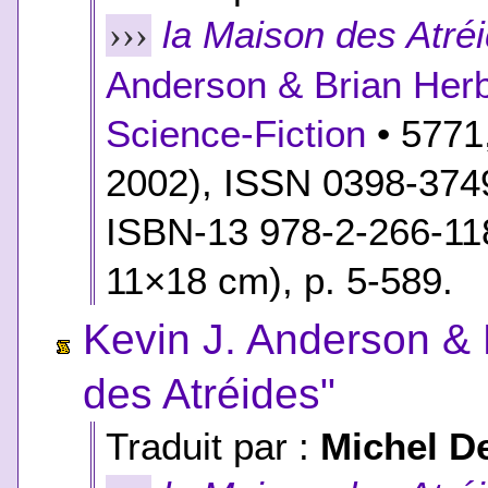
la Maison des Atré
›››
Anderson & Brian Herb
Science-Fiction
• 5771
2002), ISSN 0398-374
ISBN-13 978-2-266-11
11×18 cm), p. 5-589.
Kevin J. Anderson & 
des Atréides"
Traduit par :
Michel D