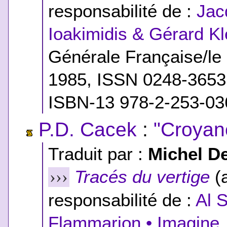
responsabilité de :
Jac
Ioakimidis & Gérard Kl
Générale Française/le
1985, ISSN 0248-365
ISBN-13 978-2-253-03
P.D. Cacek
:
"Croyan
Traduit par :
Michel D
Tracés du vertige
(a
›››
responsabilité de :
Al 
Flammarion • Imagine