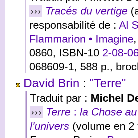
Tracés du vertige
(a
›››
responsabilité de :
Al 
Flammarion • Imagine
0860,
ISBN-10
2-08-0
068609-1
, 588 p., bro
David Brin
:
"Terre"
Traduit par :
Michel D
Terre
:
la Chose a
›››
l'univers
(volume en 2