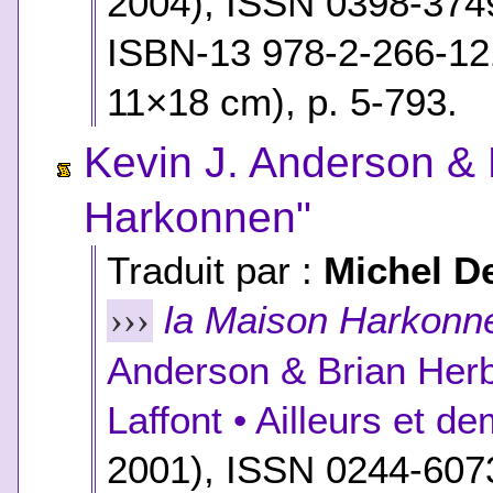
2004), ISSN 0398-374
ISBN-13 978-2-266-12
11×18 cm), p. 5-793.
Kevin J. Anderson & 
Harkonnen"
Traduit par :
Michel D
la Maison Harkonn
›››
Anderson & Brian Herb
Laffont • Ailleurs et d
2001), ISSN 0244-607