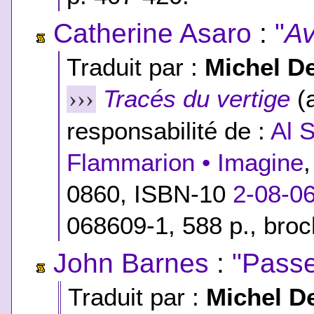
Catherine Asaro
:
"
Av
Traduit par :
Michel D
Tracés du vertige
(a
›››
responsabilité de :
Al 
Flammarion • Imagine
0860,
ISBN-10
2-08-0
068609-1
, 588 p., bro
John Barnes
:
"Passer
Traduit par :
Michel D