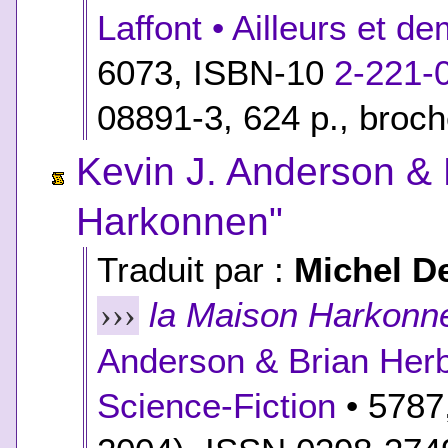
Laffont • Ailleurs et d
6073,
ISBN-10
2-221-
08891-3
, 624 p., broc
Kevin J. Anderson & 
Harkonnen"
Traduit par :
Michel D
la Maison Harkonn
›››
Anderson & Brian Herb
Science-Fiction
• 5787