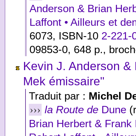
Anderson & Brian Herb
Laffont • Ailleurs et d
6073,
ISBN-10
2-221-
09853-0
, 648 p., broc
Kevin J. Anderson & 
Mek émissaire"
Traduit par :
Michel D
la Route de
Dune
(r
›››
Brian Herbert & Frank