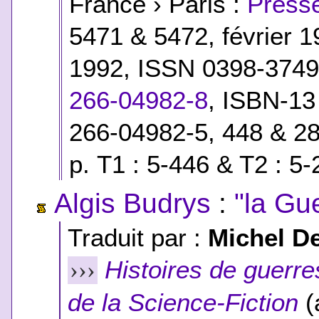
France › Paris :
Presse
5471 & 5472, février 1
1992, ISSN 0398-374
266-04982-8
,
ISBN-13 
266-04982-5
, 448 & 2
p. T1 : 5-446 & T2 : 5-
Algis Budrys
:
"la Gue
Traduit par :
Michel D
Histoires de guerre
›››
de la Science-Fiction
(