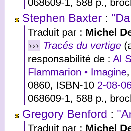
068609-1
, 588 p., bro
Stephen Baxter
:
"Da
Traduit par :
Michel D
Tracés du vertige
(a
›››
responsabilité de :
Al 
Flammarion • Imagine
0860,
ISBN-10
2-08-0
068609-1
, 588 p., bro
Gregory Benford
:
"A
Traduit par :
Michel D