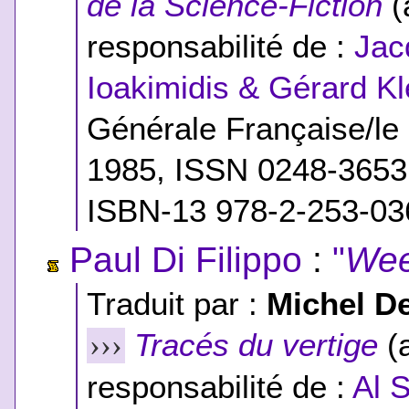
de la Science-Fiction
(
responsabilité de :
Jac
Ioakimidis & Gérard Kl
Générale Française/le
1985, ISSN 0248-365
ISBN-13 978-2-253-03
Paul Di Filippo
:
"
Wee
Traduit par :
Michel D
Tracés du vertige
(a
›››
responsabilité de :
Al 