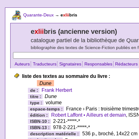
Quarante-Deux
→
e
xlii
bris
e
xlii
bris (ancienne version)
catalogue partiel de la bibliothèque de Qu
bibliographie des textes de Science-Fiction publiés en 
Auteurs
Traducteurs
Signataires
Responsables
Rédacteurs
liste des textes au sommaire du livre :
Dune
Frank Herbert
de :
Dune
titre :
volume
type :
France › Paris : troisième trimest
espace-temps :
Robert Laffont • Ailleurs et demain
, ISS
édition :
2-221-*****-*
ISBN-10 :
978-2-221-*****-*
ISBN-13 :
536 p., broché, 14x22 cm
description matérielle :