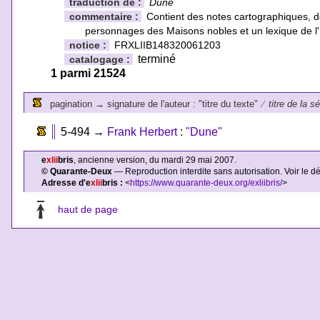
traduction de :
Dune
commentaire :
Contient des notes cartographiques, de
personnages des Maisons nobles et un lexique de l
notice :
FRXLIIB148320061203
terminé
catalogage :
1 parmi 21524
pagination
→
signature de l'auteur : "titre du texte"
⁄
titre de la s
5-494
→
Frank Herbert
:
"Dune"
e
xlii
bris
, ancienne version, du mardi 29 mai 2007.
© Quarante-Deux
— Reproduction interdite sans autorisation. Voir le d
Adresse d'e
xlii
bris :
<
https://www.quarante-deux.org/exliibris/
>
haut de page