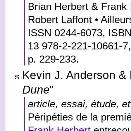
Brian Herbert & Frank H
Robert Laffont • Aille
ISSN 0244-6073, ISBN
13 978-2-221-10661-7,
p. 229-233.
Kevin J. Anderson & B
Dune
"
article, essai, étude, et
Péripéties de la premi
Frank Herbert
entreco