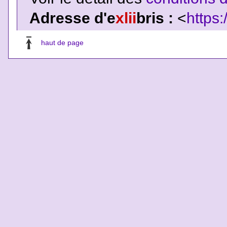
Adresse d'e
xlii
bris :
<
https:
haut de page