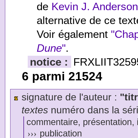
de
Kevin J. Anderson
alternative de ce tex
Voir également
"Chap
Dune
"
.
notice :
FRXLIIT3259
6 parmi 21524
signature de l'auteur :
"tit
textes
numéro dans la sér
commentaire, présentation, il
›››
publication