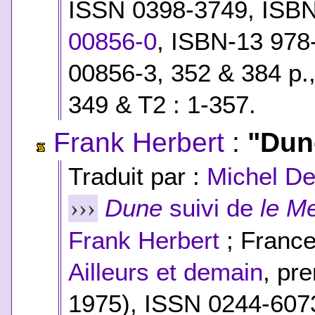
ISSN 0398-3749,
ISB
00856-0
,
ISBN-13 978-
00856-3
, 352 & 384 p.
349 & T2 : 1-357.
Frank Herbert
:
"Dun
Traduit par :
Michel D
Dune
suivi de
le M
›››
Frank Herbert
; France
Ailleurs et demain
, pr
1975), ISSN 0244-607