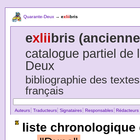
Quarante-Deux
→
e
xlii
bris
e
xlii
bris (ancienne
catalogue partiel de 
Deux
bibliographie des texte
français
Auteurs
Traducteurs
Signataires
Responsables
Rédacteurs
liste chronologique 