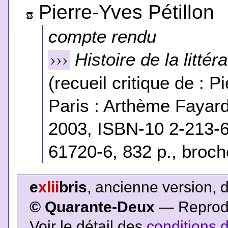
Pierre-Yves Pétillon
compte rendu
Histoire de la litté
›››
(recueil critique de : P
Paris : Arthème Fayard
2003, ISBN-10 2-213-
61720-6, 832 p., broch
e
xlii
bris
, ancienne version, 
© Quarante-Deux
— Reproduc
Voir le détail des
conditions d