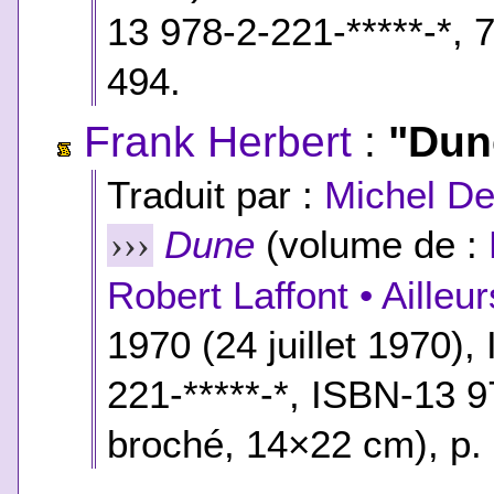
13 978-2-221-*****-*
, 
494.
Frank Herbert
:
"Dun
Traduit par :
Michel D
Dune
(volume de :
›››
Robert Laffont • Ailleu
1970 (24 juillet 1970)
221-*****-*
,
ISBN-13 97
broché, 14×22 cm), p.