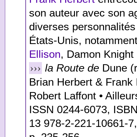
son auteur avec son a
diverses personnalités
États-Unis, notammen
Ellison
, Damon Knight &
la Route de
Dune
(r
›››
Brian Herbert & Frank H
Robert Laffont • Aille
ISSN 0244-6073, ISBN
13 978-2-221-10661-7,
p. 235-256.