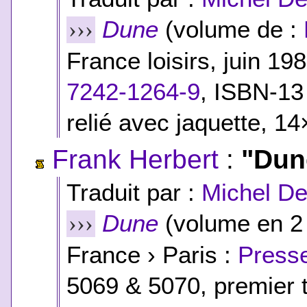
Dune
(volume de :
›››
France loisirs, juin 19
7242-1264-9
,
ISBN-13
relié avec jaquette, 1
Frank Herbert
:
"Dun
Traduit par :
Michel D
Dune
(volume en 2
›››
France › Paris :
Presse
5069 & 5070, premier t