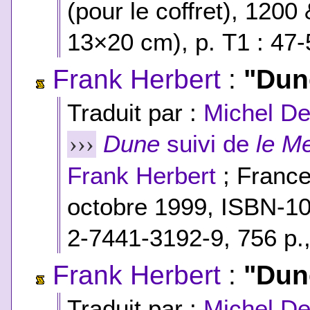
(pour le coffret)
, 1200 
13×20 cm), p. T1 : 47-
Frank Herbert
:
"Dun
Traduit par :
Michel D
Dune
suivi de
le M
›››
Frank Herbert
; France 
octobre 1999,
ISBN-1
2-7441-3192-9
, 756 p.
Frank Herbert
:
"Dun
Traduit par :
Michel D