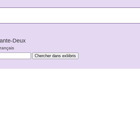
arante-Deux
français