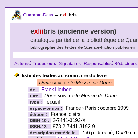
Quarante-Deux
→
e
xlii
bris
e
xlii
bris (ancienne version)
catalogue partiel de la bibliothèque de Qu
bibliographie des textes de Science-Fiction publiés en 
Auteurs
Traducteurs
Signataires
Responsables
Rédacteurs
liste des textes au sommaire du livre :
Dune
suivi de
le Messie de Dune
Frank Herbert
de :
Dune
suivi de
le Messie de Dune
titre :
recueil
type :
France › Paris : octobre 1999
espace-temps :
France loisirs
édition :
2-7441-3192-X
ISBN-10 :
978-2-7441-3192-9
ISBN-13 :
756 p., broché, 13x20 cm
description matérielle :