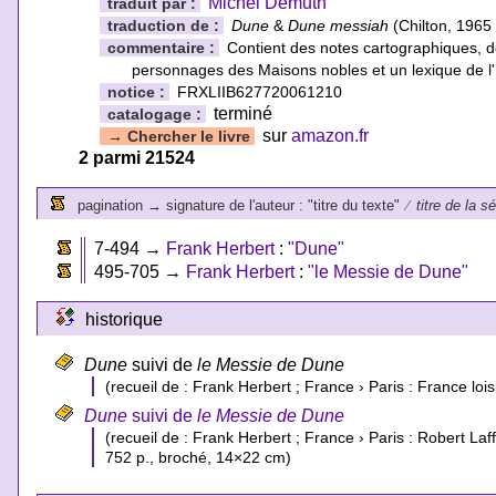
Michel Demuth
traduit par :
traduction de :
Dune
&
Dune messiah
(Chilton, 1965
commentaire :
Contient des notes cartographiques, de
personnages des Maisons nobles et un lexique de l
notice :
FRXLIIB627720061210
terminé
catalogage :
sur
amazon.fr
→
Chercher le livre
2 parmi 21524
pagination
→
signature de l'auteur : "titre du texte"
⁄
titre de la s
7-494
→
Frank Herbert
:
"Dune"
495-705
→
Frank Herbert
:
"le Messie de Dune"
historique
Dune
suivi de
le Messie de Dune
(recueil de : Frank Herbert ; France › Paris : France 
Dune
suivi de
le Messie de Dune
(recueil de : Frank Herbert ; France › Paris : Robert La
752 p., broché, 14×22 cm)