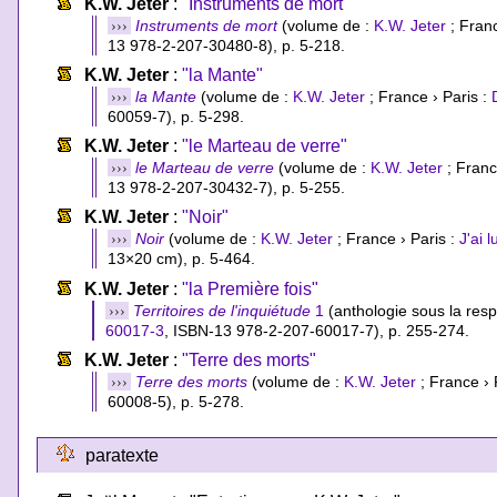
K.W. Jeter
:
"Instruments de mort"
›››
Instruments de mort
(volume de :
K.W. Jeter
; Franc
13 978-2-207-30480-8
), p. 5-218.
K.W. Jeter
:
"la Mante"
›››
la Mante
(volume de :
K.W. Jeter
; France › Paris :
60059-7
), p. 5-298.
K.W. Jeter
:
"le Marteau de verre"
›››
le Marteau de verre
(volume de :
K.W. Jeter
; Franc
13 978-2-207-30432-7
), p. 5-255.
K.W. Jeter
:
"Noir"
›››
Noir
(volume de :
K.W. Jeter
; France › Paris :
J'ai l
13×20 cm), p. 5-464.
K.W. Jeter
:
"la Première fois"
›››
Territoires de l'inquiétude
1
(anthologie sous la resp
60017-3
,
ISBN-13 978-2-207-60017-7
), p. 255-274.
K.W. Jeter
:
"Terre des morts"
›››
Terre des morts
(volume de :
K.W. Jeter
; France › 
60008-5
), p. 5-278.
paratexte