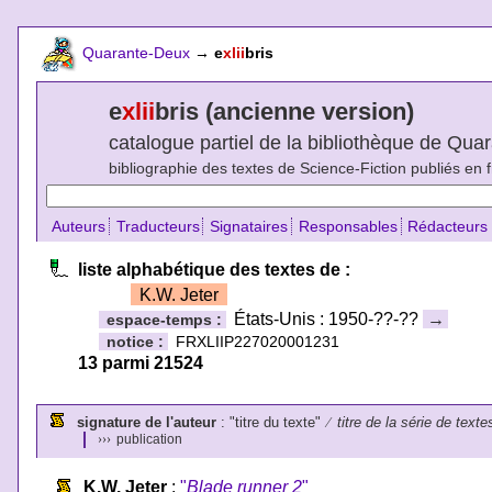
Quarante-Deux
→
e
xlii
bris
e
xlii
bris (ancienne version)
catalogue partiel de la bibliothèque de Qu
bibliographie des textes de Science-Fiction publiés en 
Auteurs
Traducteurs
Signataires
Responsables
Rédacteurs
liste alphabétique des textes de :
K.W. Jeter
États-Unis : 1950-??-??
→
espace-temps :
notice :
FRXLIIP227020001231
13 parmi 21524
signature de l'auteur
: "titre du texte"
⁄
titre de la série de texte
›››
publication
K.W. Jeter
:
"
Blade runner 2
"