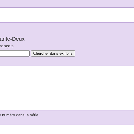
arante-Deux
français
s
numéro dans la série