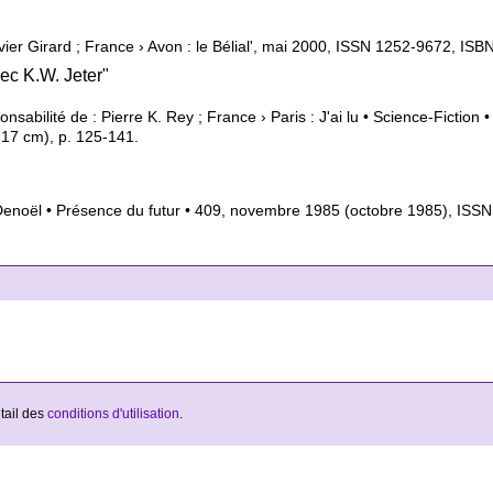
livier Girard ; France › Avon : le Bélial', mai 2000, ISSN 1252-9672, 
ec K.W. Jeter"
ponsabilité de : Pierre K. Rey ; France › Paris : J'ai lu • Science-Fict
17 cm), p. 125-141.
: Denoël • Présence du futur • 409, novembre 1985 (octobre 1985), I
étail des
conditions d'utilisation
.