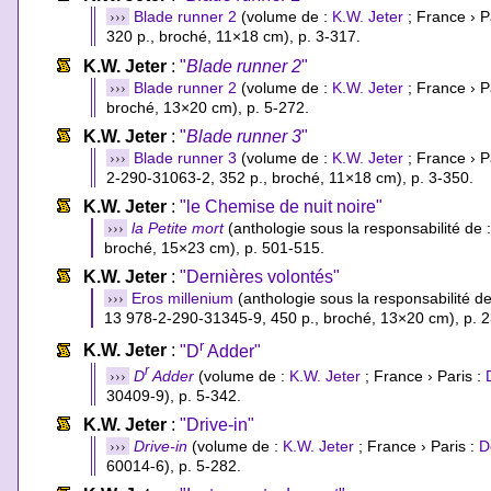
›››
Blade runner 2
(volume de :
K.W. Jeter
; France › P
320 p., broché, 11×18 cm), p. 3-317.
K.W. Jeter
:
"
Blade runner 2
"
›››
Blade runner 2
(volume de :
K.W. Jeter
; France › P
broché, 13×20 cm), p. 5-272.
K.W. Jeter
:
"
Blade runner 3
"
›››
Blade runner 3
(volume de :
K.W. Jeter
; France › P
2-290-31063-2
, 352 p., broché, 11×18 cm), p. 3-350.
K.W. Jeter
:
"le Chemise de nuit noire"
›››
la Petite mort
(anthologie sous la responsabilité de 
broché, 15×23 cm), p. 501-515.
K.W. Jeter
:
"Dernières volontés"
›››
Eros millenium
(anthologie sous la responsabilité d
13 978-2-290-31345-9
, 450 p., broché, 13×20 cm), p. 
r
K.W. Jeter
:
"D
Adder"
r
›››
D
Adder
(volume de :
K.W. Jeter
; France › Paris :
30409-9
), p. 5-342.
K.W. Jeter
:
"Drive-in"
›››
Drive-in
(volume de :
K.W. Jeter
; France › Paris :
D
60014-6
), p. 5-282.