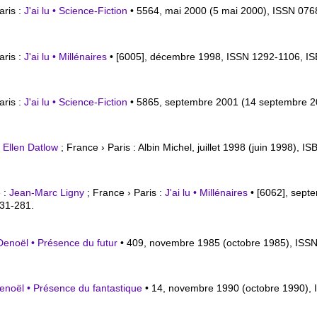
aris :
J'ai lu • Science-Fiction
• 5564, mai 2000 (5 mai 2000), ISSN 07
aris :
J'ai lu • Millénaires
• [6005], décembre 1998, ISSN 1292-1106,
I
aris :
J'ai lu • Science-Fiction
• 5865, septembre 2001 (14 septembre 
:
Ellen Datlow
; France › Paris : Albin Michel, juillet 1998 (juin 1998),
IS
e :
Jean-Marc Ligny
; France › Paris :
J'ai lu • Millénaires
• [6062], sept
231-281.
Denoël • Présence du futur
• 409, novembre 1985 (octobre 1985), ISS
enoël • Présence du fantastique
• 14, novembre 1990 (octobre 1990),