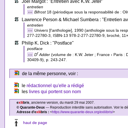
Joël Margot : "Entretien avec K.W. Jeter"
entretien
›››
Bifrost
18 (périodique sous la responsabilité de : O
Lawrence Person & Michael Sumbera : "Entretien av
entretien
›››
Univers
[l'anthologie], 1990 (anthologie sous la res
277-22780-3, ISBN-13 978-2-277-22780-9, broché, 11×
Philip K. Dick : "Postface"
postface
r
›››
D
Adder
(volume de : K.W. Jeter ; France › Paris 
30409-9), p. 243-247.
de la même personne, voir :
le
rédactionnel qu'elle a rédigé
les
livres qui portent son nom
e
xlii
bris
, ancienne version, du mardi 29 mai 2007.
© Quarante-Deux
— Reproduction interdite sans autorisation. Voir le d
Adresse d'e
xlii
bris :
<
https://www.quarante-deux.org/exliibris/
>
haut de page