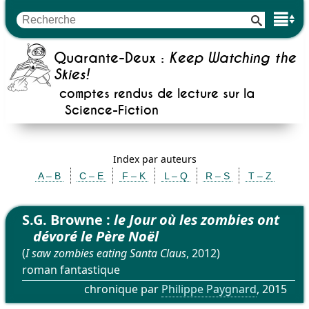
Quarante-Deux :
Keep Watching the
Skies!
comptes rendus de lecture sur la
Science-Fiction
Index par auteurs
A – B
C – E
F – K
L – Q
R – S
T – Z
S.G. Browne :
le Jour où les zombies ont
dévoré le Père Noël
(
I saw zombies eating Santa Claus
, 2012)
roman fantastique
chronique par
Philippe Paygnard
, 2015