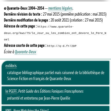
©
Quarante-Deux
1994–2054
—
mentions légales
.
Dernière révision du texte :
27 mai 2015
(première publication : mai 2015)
Dernière modification de la page :
20 août 2021
(création : 27 mai 2015)
Adresse de cette page :
https://www.quarante-
deux.org/kws/75/le_Jour_ou_les_zombies_ont_devore_le_Pere_N
oel
Adresse courte de cette page :
http://q-d.fr/2DP
Écrire à
Quarante-Deux
exliibris
catalogue bibliographique partiel mais raisonné de la bibliothèque de
Science-Fiction en français de Quarante-Deux
le PGEFF
,
Petit Guide des Éditions Faniques Francophones
présenté et entretenu par Jean-Pierre Queille