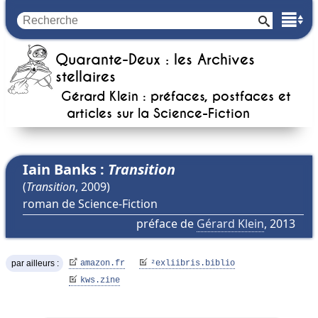
Quarante-Deux : les Archives
stellaires
Gérard Klein : préfaces, postfaces et
articles sur la
Science-Fiction
Iain Banks :
Transition
(
Transition
, 2009)
roman de Science-Fiction
préface de
Gérard Klein
, 2013
par ailleurs :
amazon.fr
²
exliibris.biblio
kws.zine