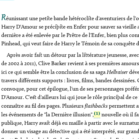
R
éunissant une petite bande hétéroclite d'aventuriers de l'o
Harry D'Amour se précipite en Enfer pour sauver sa vieille
dernière a été enlevée par le Prêtre de l'Enfer, bien plus co
Pinhead
, qui veut faire de Harry le Témoin de sa conquête 
Après avoir fait un détour par la littérature jeunesse, avec
de 2002 à 2011), Clive Barker revient à ses premières amours, l
ici ce qui semble être la conclusion de sa saga
Hellraiser
déve
travers différents supports : livres, films, bandes dessinées.
convoque, pour cet épilogue, l'un de ses personnages préféré
D'Amour. C'est d'ailleurs lui qui joue le rôle principal de ce
connaître au fil des pages. Plusieurs
flashbacks
permettent ai
(1)
les événements de "la Dernière illusion",
nouvelle où il f
publique, Harry avait déjà eu maille à partir avec le surnatur
donner un visage au détective qui a été interprété, sur gran