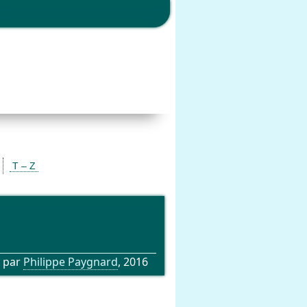
T – Z
 par
Philippe Paygnard
, 2016