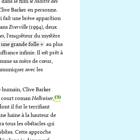
) dans le film
le Maître des
r Clive Barker en personne.
 fait une brève apparition
dans
Everville
(1994), deux
es
, l'enquêteur du mystère
 une grande folle »
au plus
rance infinie. Il est prêt à
 comme sa mère de cœur,
mmuniquer avec les
re humain, Clive Barker
(3)
e court roman
Hellraiser
,
nt il fut le terrifiant
ne haine à la hauteur de
a tous les obstacles qui
nobites. Cette approche