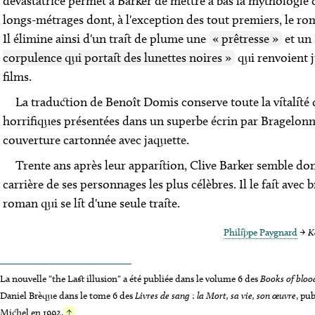
dévastatrice permet à Barker de mettre à bas la mythologie
longs-métrages dont, à l'exception des tout premiers, le rom
Il élimine ainsi d'un trait de plume une
« prêtresse »
et un
corpulence qui portait des lunettes noires »
qui renvoient j
films.
La traduction de Benoît Domis conserve toute la vitalité d
horrifiques présentées dans un superbe écrin par Bragelonne
couverture cartonnée avec jaquette.
Trente ans après leur apparition, Clive Barker semble do
carrière de ses personnages les plus célèbres. Il le fait avec
roman qui se lit d'une seule traite.
Philippe Paygnard
→
K
La nouvelle "
the Last illusion
" a été publiée dans le volume 6 des
Books of bloo
Daniel Brèque dans le tome 6 des
Livres de sang
:
la Mort, sa vie, son œuvre
, pu
Michel en 1992.
↑