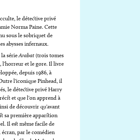
cculte, le détective privé
 amie Norma Paine. Cette
nnu sous le sobriquet de
des abysses infernaux.
 la série
Arabat
(trois tomes
'horreur et le gore. Il livre
loppée, depuis 1986, à
 Outre l'iconique
Pinhead
, il
s, le détective privé Harry
 récit et que l'on apprend à
nsi de découvrir qu'avant
ait sa première apparition
el. Il est même facile de
d écran, par le comédien