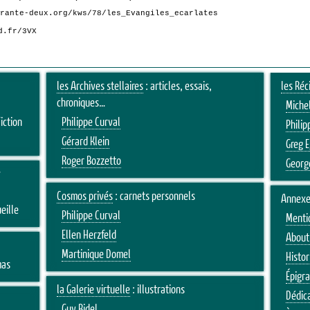
rante-deux.org/kws/78/les_Evangiles_ecarlates
d.fr/3VX
les Archives stellaires
: articles, essais,
les Réc
chroniques…
Michel
iction
Philippe Curval
Philip
Gérard Klein
Greg 
Roger Bozzetto
Georg
s
Cosmos privés
: carnets personnels
Annexe
eille
Philippe Curval
Menti
Ellen Herzfeld
About 
Martinique Domel
Histor
mas
Épigr
la Galerie virtuelle
: illustrations
Dédic
Guy Bidel