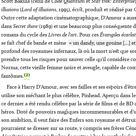
Scott Bakula (celui de
Code Quantum
et
Star trek: Enterprise
illusions
(
Lord of illusions
, 1995), écrit, produit et réalisé pa
Outre cette adaptation cinématographique, D'Amour a aussi
dans
Secret show
(1989) et une beaucoup plus conséquente 
romans du cycle des
Livres de l'art
. Pour ces
Évangiles écarlat
se fait chef de bande et mène
« un dandy, une gouine […] et
profond des royaumes infernaux, là où la mort n'est que souff
prendre tous les risques pour sauver celle qu'il considère
Norma, cette vieille femme noire et aveugle, capable de co
(2)
fantômes.
Face à Harry D'Amour, avec ses failles et ses espoirs d'êt
utilise son méchant le plus célèbre,
Pinhead
. Aperçu dans l
ce dernier a été rendu célèbre par la série de films et de BD do
héros. Doté de pouvoirs magiques incommensurables et d'u
son ambition, il veut faire des Enfers son royaume et détruir
pourraient se dresser sur sa route, y compris ses frères Cé