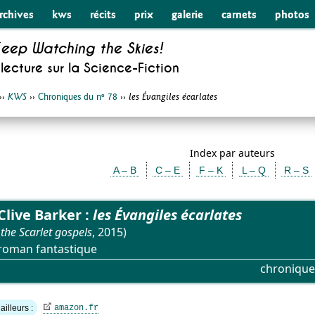
rchives
kws
récits
prix
galerie
carnets
photos
eep Watching the Skies!
lecture sur la
Science-Fiction
››
››
Chroniques du nº 78
››
KWS
les Évangiles écarlates
Index par auteurs
A – B
C – E
F – K
L – Q
R – S
Clive Barker :
les Évangiles écarlates
(
the Scarlet gospels
, 2015)
roman fantastique
chronique
ailleurs :
amazon.fr