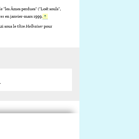
 "les Âmes perdues" ("
Lost souls
",
res
en janvier-mars 1999.
↑
zi sous le titre
Hellraiser
pour
.