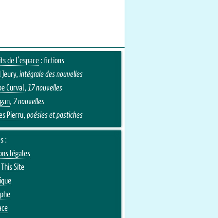
its de l'espace
: fictions
 Jeury
,
intégrale des nouvelles
pe Curval
,
17 nouvelles
Egan
,
7 nouvelles
es Pierru
,
poésies et pastiches
s :
ons légales
This Site
ique
aphe
ace