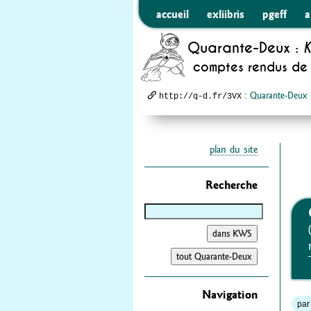
accueil
exliibris
pgeff
a
Quarante-Deux :
K
comptes rendus de 
:
Quarante-Deux
http://q-d.fr/3VX
plan du site
Recherche
Navigation
par 