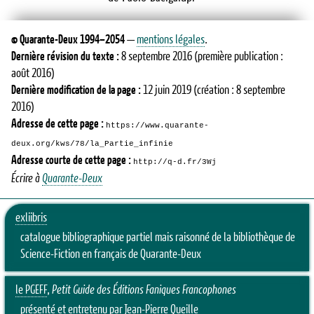
©
Quarante-Deux
1994–2054
—
mentions légales
.
Dernière révision du texte :
8 septembre 2016
(première publication :
août 2016)
Dernière modification de la page :
12 juin 2019
(création : 8 septembre
2016)
Adresse de cette page :
https://www.quarante-
deux.org/kws/78/la_Partie_infinie
Adresse courte de cette page :
http://q-d.fr/3Wj
Écrire à
Quarante-Deux
exliibris
catalogue bibliographique partiel mais raisonné de la bibliothèque de
Science-Fiction en français de Quarante-Deux
le PGEFF
,
Petit Guide des Éditions Faniques Francophones
présenté et entretenu par Jean-Pierre Queille