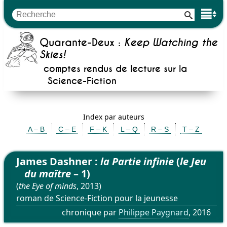
Quarante-Deux :
Keep Watching the
Skies!
comptes rendus de lecture sur la
Science-Fiction
Index par auteurs
A – B
C – E
F – K
L – Q
R – S
T – Z
James Dashner :
la Partie infinie
(
le Jeu
du maître
– 1)
(
the Eye of minds
, 2013)
roman de Science-Fiction pour la jeunesse
chronique par
Philippe Paygnard
, 2016