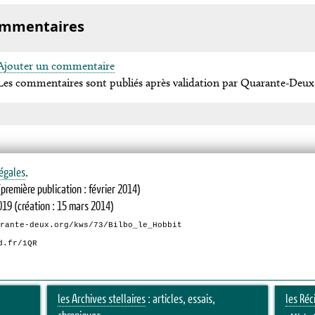
mmentaires
Ajouter un commentaire
Les commentaires sont publiés après validation par Quarante-Deux
égales
.
première publication : février 2014)
019
(création : 15 mars 2014)
arante-deux.org/kws/73/Bilbo_le_Hobbit
d.fr/1QR
les Archives stellaires
: articles, essais,
les Réc