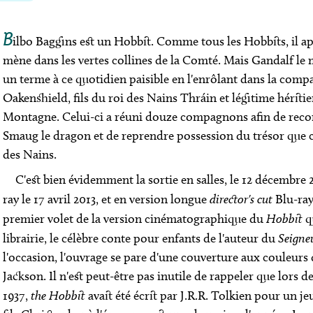
B
ilbo Baggins est un Hobbit. Comme tous les Hobbits, il app
mène dans les vertes collines de la Comté. Mais Gandalf le 
un terme à ce quotidien paisible en l'enrôlant dans la com
Oakenshield, fils du roi des Nains Thráin et légitime hérit
Montagne. Celui-ci a réuni douze compagnons afin de recon
Smaug le dragon et de reprendre possession du trésor que c
des Nains.
C'est bien évidemment la sortie en salles, le 12 décembre
ray le 17 avril 2013, et en version longue
director's cut
Blu-ray
premier volet de la version cinématographique du
Hobbit
q
librairie, le célèbre conte pour enfants de l'auteur du
Seigne
l'occasion, l'ouvrage se pare d'une couverture aux couleurs
Jackson. Il n'est peut-être pas inutile de rappeler que lors d
1937,
the Hobbit
avait été écrit par J.R.R. Tolkien pour un je