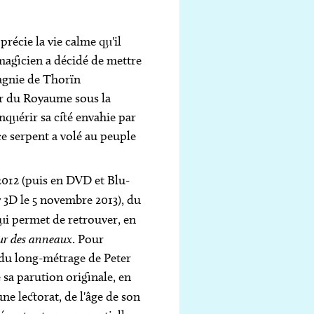
récie la vie calme qu'il
magicien a décidé de mettre
pagnie de Thorïn
ier du Royaume sous la
quérir sa cité envahie par
e serpent a volé au peuple
 2012 (puis en DVD et Blu-
 3D le 5 novembre 2013), du
ui permet de retrouver, en
ur des anneaux
. Pour
 du long-métrage de Peter
e sa parution originale, en
une lectorat, de l'âge de son