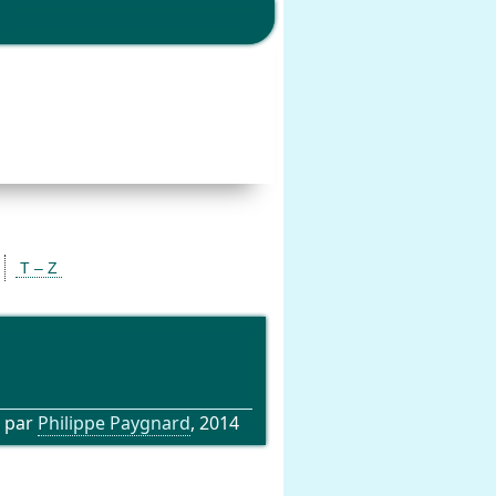
T – Z
 par
Philippe Paygnard
, 2014