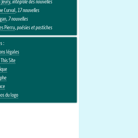
 Jeury
,
intégrale des nouvelles
pe Curval
,
17 nouvelles
Egan
,
7 nouvelles
es Pierru
,
poésies et pastiches
s :
ons légales
This Site
ique
aphe
ace
pos du logo