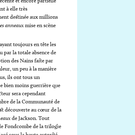
écente et encore partielle
t à elle très
ment destinée aux millions
des anneaux
mise en scène
ayant toujours en tête les
u par la totale absence de
ption des Nains faite par
leur, un peu à la manière
s, ils ont tous un
e bien moins guerrière que
ecteur sera cependant
membre de la Communauté de
est découverte au cœur de la
neaux
de Jackson. Tout
le Fondcombe de la trilogie
lacé sous la haute autorité