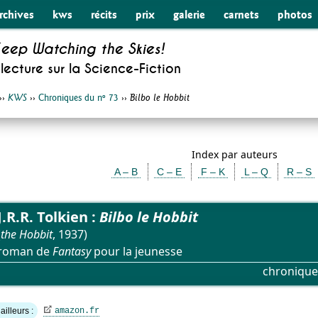
rchives
kws
récits
prix
galerie
carnets
photos
eep Watching the Skies!
lecture sur la
Science-Fiction
››
››
Chroniques du nº 73
››
KWS
Bilbo le Hobbit
Index par auteurs
A – B
C – E
F – K
L – Q
R – S
J.R.R. Tolkien :
Bilbo le Hobbit
(
the Hobbit
, 1937)
roman de
Fantasy
pour la jeunesse
chronique
ailleurs :
amazon.fr