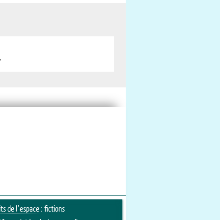
.
its de l'espace
: fictions