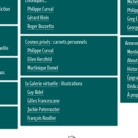
chroniques…
Michel
iction
Philippe Curval
Philip
Gérard Klein
Greg 
Roger Bozzetto
Georg
s
Cosmos privés
: carnets personnels
Annexe
eille
Philippe Curval
Menti
Ellen Herzfeld
About 
Martinique Domel
Histor
mas
Épigr
la Galerie virtuelle
: illustrations
Dédic
Guy Bidel
À pro
Gilles Francescano
Jackie Paternoster
François Rouiller