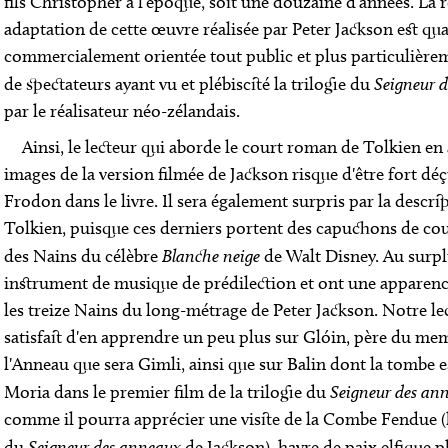
fils Christopher à l'époque, soit une douzaine d'années. La r
adaptation de cette œuvre réalisée par Peter Jackson est quan
commercialement orientée tout public et plus particulière
de spectateurs ayant vu et plébiscité la trilogie du
Seigneur 
par le réalisateur néo-zélandais.
Ainsi, le lecteur qui aborde le court roman de Tolkien en 
images de la version filmée de Jackson risque d'être fort déç
Frodon dans le livre. Il sera également surpris par la descri
Tolkien, puisque ces derniers portent des capuchons de cou
des Nains du célèbre
Blanche neige
de Walt Disney. Au surplu
instrument de musique de prédilection et ont une apparenc
les treize Nains du long-métrage de Peter Jackson. Notre l
satisfait d'en apprendre un peu plus sur Glóin, père du 
l'Anneau que sera Gimli, ainsi que sur Balin dont la tombe 
Moria dans le premier film de la trilogie du
Seigneur des an
comme il pourra apprécier une visite de la Combe Fendue (
du
Seigneur des anneaux
de Jackson), havre de paix elfique p