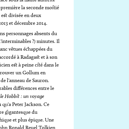
t-première la seconde moitié
 est divisée en deux
2013 et décembre 2014.
ins personnages absents du
'interminables ?) minutes. Il
lanc vêtues échappées du
e accordé à Radagast et à son
cien est à peine cité dans le
etrouver un Gollum en
 de l'anneau de Sauron.
ables différences entre le
e
le Hobbit : un voyage
 qu'a Peter Jackson. Ce
vre gigantesque du
hique et plus épique. Une
 John Ronald Reuel Tolkien