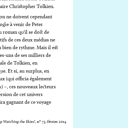
ntaire Christopher Tolkien.
tion ne doivent cependant
logie à venir de Peter
u roman qu'il se doit de
atifs de ces deux médias ne
 bien de rythme. Mais il est
es-uns de ses milliers de
nale de Tolkien, en
ue. Et si, au surplus, en
ux (qui officia également
x
) –, ces nouveaux lecteurs
ersion de cet univers
tira gagnant de ce voyage
p Watching the Skies!
, nº 73, février 2014