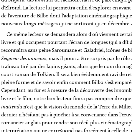
d'Elrond. La lecture lui permettra enfin d'explorer en avan
de l'aventure de Bilbo dont l'adaptation cinématographique
nouveaux longs-métrages qui ne sortiront qu'en décembre 
Ce même lecteur se demandera alors d'où viennent certa
livre et qui occupent pourtant l'écran de longues (qui a dit d
reconnaîtra sans peine Saroumane et Galadriel, icônes de b
Seigneur des anneaux
, mais il pourra être surpris par le rôl
traîneau tiré par des lapins géants, alors que le nom du magi
court roman de Tolkien. Il sera bien évidemment ravi de r
pleine forme et de savoir enfin comment Bilbo s'est emparé
Cependant, au fur et à mesure de la découverte des innombr
livre et le film, notre bon lecteur finira pas comprendre qu
inattendu
n'est que la vision du monde de la Terre du Milieu
dernier n'hésitant pas à piocher à sa convenance dans l'œu
romancier anglais pour rendre son récit plus cinématograp
interprétation qui ne correspond pas forcément à celle de