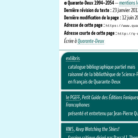
©
Quarante-Deux
1994–2054
—
mentions l
Dernière révision du texte :
23 janvier 201
Dernière modification de la page :
12 juin 2
Adresse de cette page :
https://www.qua
Adresse courte de cette page :
http://q-
Écrire à
Quarante-Deux
exliibris
catalogue bibliographique partiel mais
raisonné de la bibliothèque de Science-F
en français de Quarante-Deux
le PGEFF
,
Petit Guide des Éditions Fanique
Francophones
présenté et entretenu par Jean-Pierre Qu
KWS
,
Keep Watching the Skies!