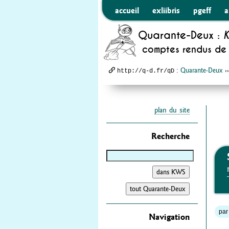
accueil
exliibris
pgeff
a
Quarante-Deux :
K
comptes rendus de 
:
Quarante-Deux
›
http://q-d.fr/qD
plan du site
Recherche
par 
Navigation