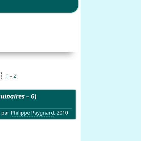
T – Z
guinaires
– 6)
 par
Philippe Paygnard
, 2010