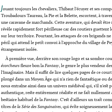
J
ouant toujours les chevaliers, Thibaut l'écuyer et ses comp
Troubadours Taureau, la Pie et la Belette, escortent, à trav
une caravane de marchands. Cette aventure, qui devait être
révèle rapidement fort périlleuse car des routiers guettent
sur leur territoire. Pourtant, les attaques de ces brigands n
péril qui attend le petit convoi à l'approche du village de P
étrangement isolée.
À première vue, derrière son rouge logo et sa sombre co
écorcheurs
fleure bon la
Fantasy
, le genre le plus vendeur des
l'Imaginaire. Mais il suffit de lire quelques pages de ce cou
plongé dans un Moyen Âge qui n'a rien de fantastique ou de
nous entraîne ainsi dans un univers médiéval qui, s'il n'est
authentique, reste entièrement réaliste et ne fait nullement
bestiaire habituel de la
Fantasy
. C'est d'ailleurs un trait c
titres de
la Série des Sanguinaires
, qui évite soigneusement l