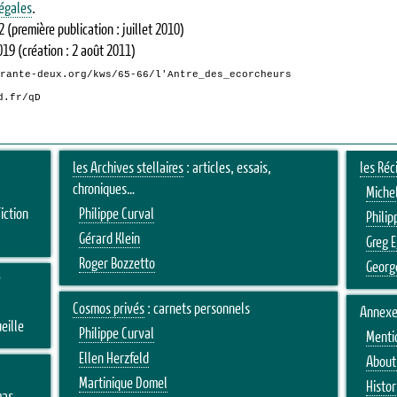
égales
.
2
(première publication : juillet 2010)
019
(création : 2 août 2011)
rante-deux.org/kws/65-66/l'Antre_des_ecorcheurs
d.fr/qD
les Archives stellaires
: articles, essais,
les Réc
chroniques…
Michel
iction
Philippe Curval
Philip
Gérard Klein
Greg 
Roger Bozzetto
Georg
s
Cosmos privés
: carnets personnels
Annexe
eille
Philippe Curval
Menti
Ellen Herzfeld
About 
Martinique Domel
Histor