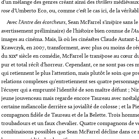
d'un mélange des genres créant ainsi des
thrillers
médiévaux,
rose
d'Umberto Eco, ou, comme c'est le cas ici, de la véritab
Avec
l'Antre des écorcheurs
, Sean McFarrel s'inspire sans le
avertissement préliminaire) de l'histoire bien connue de
l'A
images au cinéma. Mais, là où les cinéastes Claude Autant-La
Krawczyk, en 2007, transforment, avec plus ou moins de réuss
e
du
xix
siècle en comédie, McFarrel le transpose au cœur d
pur et total récit d'horreur. Cependant, ce ne sont pas ces
qui retiennent le plus l'attention, mais plutôt le soin que p
relations complexes qu'entretiennent ses quatre personnage
l'écuyer qui a emprunté l'identité de son maître défunt ; Nin
jeune jouvenceau mais regarde encore Taureau avec nostalg
certaine mélancolie derrière sa jovialité de colosse ; et la Pi
compagnon fidèle de Taureau et de la Belette. Trois homme
troubadours et un faux chevalier. Quatre compagnons de v
combinaisons possibles que Sean McFarrel décline dans ce