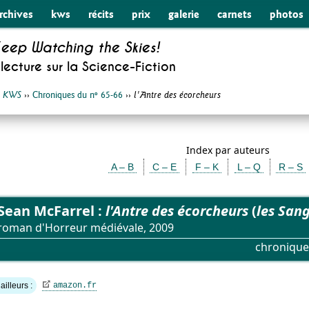
rchives
kws
récits
prix
galerie
carnets
photos
eep Watching the Skies!
lecture sur la
Science-Fiction
›
››
Chroniques du nº 65-66
››
KWS
l'Antre des écorcheurs
Index par auteurs
A – B
C – E
F – K
L – Q
R – S
Sean McFarrel :
l'Antre des écorcheurs
(
les San
roman d'Horreur médiévale, 2009
chronique
ailleurs :
amazon.fr