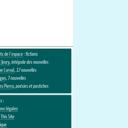
its de l'espace
: fictions
 Jeury
,
intégrale des nouvelles
pe Curval
,
17 nouvelles
Egan
,
7 nouvelles
es Pierru
,
poésies et pastiches
s :
ons légales
This Site
ique