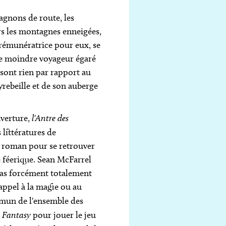
agnons de route, les
ers les montagnes enneigées,
 rémunératrice pour eux, se
 le moindre voyageur égaré
e sont rien par rapport au
eyrebeille et de son auberge
uverture,
l'Antre des
 littératures de
rt roman pour se retrouver
 féerique. Sean McFarrel
 pas forcément totalement
 appel à la magie ou au
ommun de l'ensemble des
a
Fantasy
pour jouer le jeu