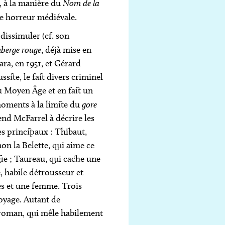
 à la manière du
Nom de la
le horreur médiévale.
 dissimuler (cf. son
uberge rouge
, déjà mise en
ra, en 1951, et Gérard
ite, le fait divers criminel
u Moyen Âge et en fait un
 moments à la limite du
gore
rend McFarrel à décrire les
s principaux : Thibaut,
on la Belette, qui aime ce
ie ; Taureau, qui cache une
e, habile détrousseur et
s et une femme. Trois
oyage. Autant de
 roman, qui mêle habilement