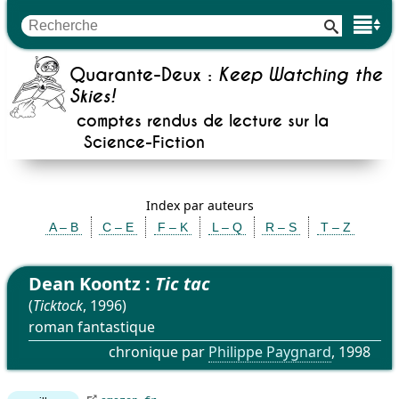
Quarante-Deux :
Keep Watching the
Skies!
comptes rendus de lecture sur la
Science-Fiction
Index par auteurs
A – B
C – E
F – K
L – Q
R – S
T – Z
Dean Koontz :
Tic tac
(
Ticktock
, 1996)
roman fantastique
chronique par
Philippe Paygnard
, 1998