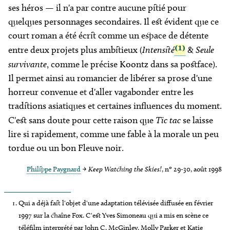
ses héros — il n'a par contre aucune pitié pour
quelques personnages secondaires. Il est évident que ce
court roman a été écrit comme un espace de détente
(1)
entre deux projets plus ambitieux (
Intensité
&
Seule
survivante
, comme le précise Koontz dans sa postface).
Il permet ainsi au romancier de libérer sa prose d'une
horreur convenue et d'aller vagabonder entre les
traditions asiatiques et certaines influences du moment.
C'est sans doute pour cette raison que
Tic tac
se laisse
lire si rapidement, comme une fable à la morale un peu
tordue ou un bon Fleuve noir.
Philippe Paygnard
→
Keep Watching the Skies!
, nº 29-30, août 1998
Qui a déjà fait l'objet d'une adaptation télévisée diffusée en février
1997 sur la chaîne Fox. C'est Yves Simoneau qui a mis en scène ce
téléfilm interprété par John C. McGinley, Molly Parker et Katie