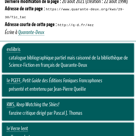
Dernière modification de la page :
20 août 2021
(création : 22 août 1998)
Adresse de cette page :
https://www.quarante-deux.org/kws/29-
30/Tic_tac
Adresse courte de cette page :
http://q-d.fr/4ez
Écrire à
Quarante-Deux
exliibris
catalogue bibliographique partiel mais raisonné de la bibliothèque de
Science-Fiction en français de Quarante-Deux
le PGEFF
,
Petit Guide des Éditions Faniques Francophones
présenté et entretenu par Jean-Pierre Queille
KWS
,
Keep Watching the Skies!
fanzine critique dirigé par Pascal J. Thomas
le Verre lent