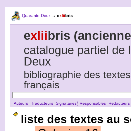
Quarante-Deux
→
e
xlii
bris
e
xlii
bris (ancienne
catalogue partiel de 
Deux
bibliographie des texte
français
Auteurs
Traducteurs
Signataires
Responsables
Rédacteurs
liste des textes au 