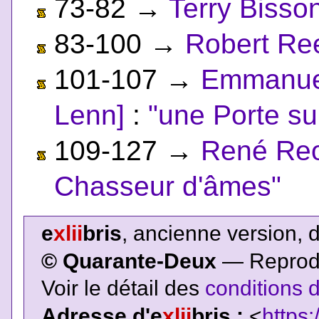
73-82
→
Terry Bisso
83-100
→
Robert Re
101-107
→
Emmanuel
Lenn]
:
"une Porte sur
109-127
→
René Reo
Chasseur d'âmes"
e
xlii
bris
, ancienne version, 
© Quarante-Deux
— Reproduc
Voir le détail des
conditions d
Adresse d'e
xlii
bris :
<
https: