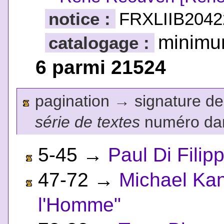
notice :
FRXLIIB2042
minim
catalogage :
6 parmi 21524
pagination
→
signature de l
série de textes
numéro dan
5-45
→
Paul Di Filip
47-72
→
Michael Ka
l'Homme"