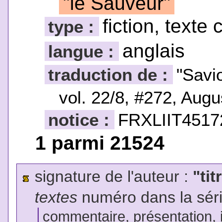
"le Sauveur"
fiction, texte 
type :
anglais
langue :
traduction de :
"Savi
vol. 22/8, #272, Augu
notice :
FRXLIIT4517
1 parmi 21524
signature de l'auteur :
"tit
textes
numéro dans la sér
commentaire, présentation, il