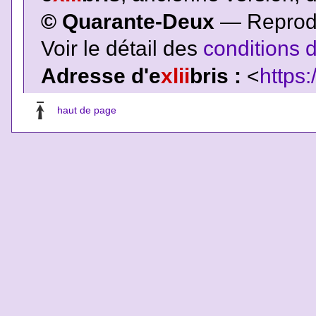
© Quarante-Deux
— Reproduc
Voir le détail des
conditions d
Adresse d'e
xlii
bris :
<
https:
haut de page