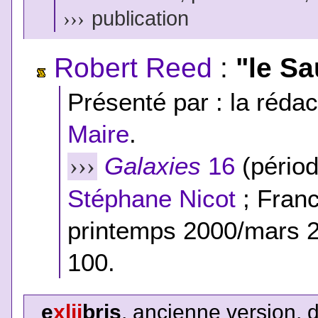
›››
publication
Robert Reed
:
"le S
Présenté par : la rédac
Maire
.
Galaxies
16
(périod
›››
Stéphane Nicot
; Franc
printemps 2000/mars 2
100.
e
xlii
bris
, ancienne version, 