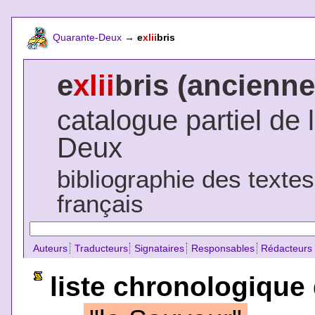
Quarante-Deux
→
e
xlii
bris
e
xlii
bris (ancienne
catalogue partiel de 
Deux
bibliographie des texte
français
Auteurs
Traducteurs
Signataires
Responsables
Rédacteurs
liste chronologique 