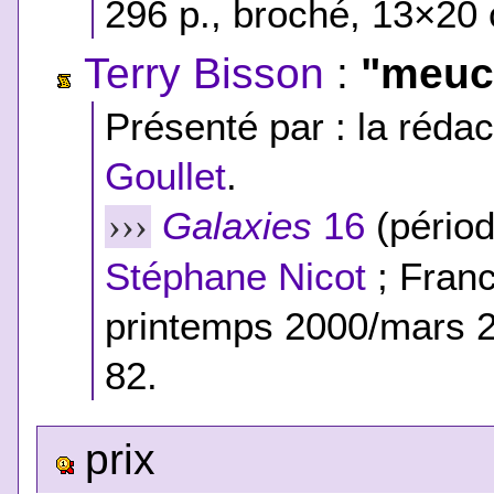
296 p., broché, 13×20 
Terry Bisson
:
"meuc
Présenté par : la rédac
Goullet
.
Galaxies
16
(périod
›››
Stéphane Nicot
; Franc
printemps 2000/mars 2
82.
prix