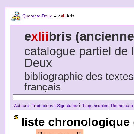
Quarante-Deux
→
e
xlii
bris
e
xlii
bris (ancienne
catalogue partiel de 
Deux
bibliographie des texte
français
Auteurs
Traducteurs
Signataires
Responsables
Rédacteurs
liste chronologique 