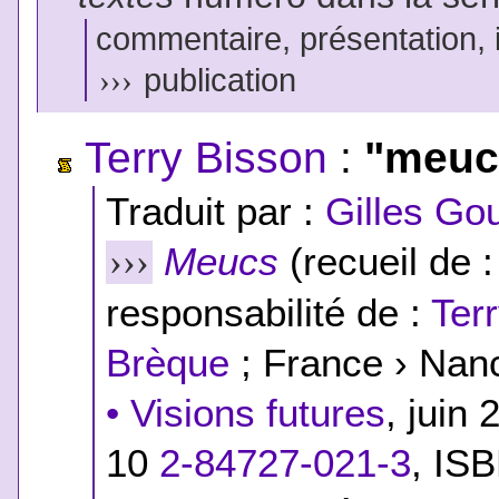
commentaire, présentation, il
›››
publication
Terry Bisson
:
"meuc
Traduit par :
Gilles Gou
Meucs
(recueil de 
›››
responsabilité de :
Ter
Brèque
; France › Nan
• Visions futures
, juin
10
2-84727-021-3
,
ISB