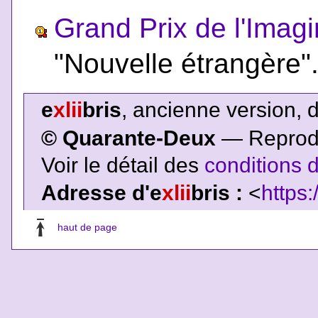
Grand Prix de l'Imagi
"Nouvelle étrangère"
e
xlii
bris
, ancienne version, 
© Quarante-Deux
— Reproduc
Voir le détail des
conditions d
Adresse d'e
xlii
bris :
<
https:
haut de page