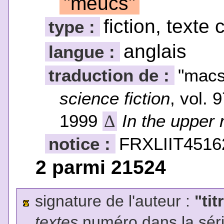
"meucs"
fiction, texte 
type :
anglais
langue :
traduction de :
"mac
science fiction
, vol.
1999
In the upper
Δ
notice :
FRXLIIT4516
2 parmi 21524
signature de l'auteur :
"tit
textes
numéro dans la sér