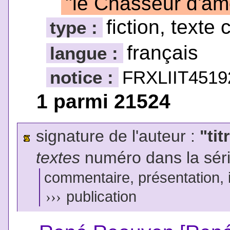
"le Chasseur d'âm
fiction, texte 
type :
français
langue :
notice :
FRXLIIT4519
1 parmi 21524
signature de l'auteur :
"tit
textes
numéro dans la sér
commentaire, présentation, il
›››
publication