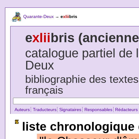
Quarante-Deux
→
e
xlii
bris
e
xlii
bris (ancienne
catalogue partiel de 
Deux
bibliographie des texte
français
Auteurs
Traducteurs
Signataires
Responsables
Rédacteurs
liste chronologique 