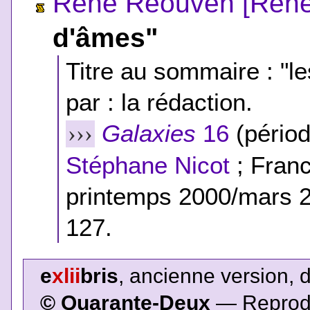
René Reouven [René
d'âmes"
Titre au sommaire : "
par : la rédaction.
Galaxies
16
(périod
›››
Stéphane Nicot
; Franc
printemps 2000/mars 2
127.
e
xlii
bris
, ancienne version, 
© Quarante-Deux
— Reproduc