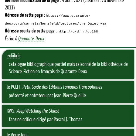
Dernière modification de la page :
9 août 2021
(création : 20 novembre
2011)
Adresse de cette page :
https://www.quarante-
deux.org/carnets/herzfeld/lectures/the_Quiet_war
Adresse courte de cette page :
http://q-d.fr/cp168
Écrire à
Quarante-Deux
exliibris
catalogue bibliographique partiel mais raisonné de la bibliothèque de
Science-Fiction en français de Quarante-Deux
le PGEFF
,
Petit Guide des Éditions Faniques Francophones
présenté et entretenu par Jean-Pierre Queille
KWS
,
Keep Watching the Skies!
fanzine critique dirigé par Pascal J. Thomas
le Verre lent