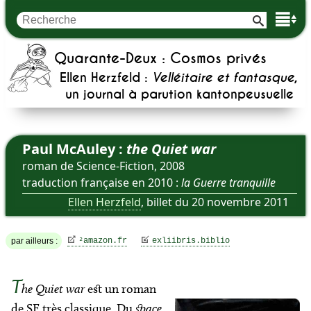
Quarante-Deux : Cosmos privés
Ellen Herzfeld :
Velléitaire et fantasque
,
un journal à parution kantonpeusuelle
Paul McAuley :
the Quiet war
roman de Science-Fiction, 2008
traduction française en 2010 :
la Guerre tranquille
Ellen Herzfeld
, billet du 20 novembre 2011
par ailleurs :
²
amazon.fr
exliibris.biblio
T
he Quiet war
est un roman
de SF très classique. Du
space