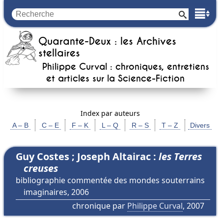
Quarante-Deux : les Archives
stellaires
Philippe Curval : chroniques, entretiens
et articles sur la
Science-Fiction
Index par auteurs
A – B
C – E
F – K
L – Q
R – S
T – Z
Divers
Guy Costes ; Joseph Altairac :
les Terres
creuses
bibliographie commentée des mondes souterrains
imaginaires, 2006
chronique par
Philippe Curval
, 2007