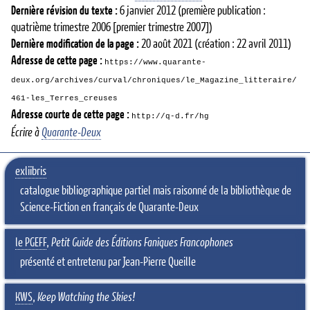
Dernière révision du texte :
6 janvier 2012
(première publication :
quatrième trimestre 2006 [premier trimestre 2007])
Dernière modification de la page :
20 août 2021
(création : 22 avril 2011)
Adresse de cette page :
https://www.quarante-
deux.org/archives/curval/chroniques/le_Magazine_litteraire/
461-les_Terres_creuses
Adresse courte de cette page :
http://q-d.fr/hg
Écrire à
Quarante-Deux
exliibris
catalogue bibliographique partiel mais raisonné de la bibliothèque de
Science-Fiction en français de Quarante-Deux
le PGEFF
,
Petit Guide des Éditions Faniques Francophones
présenté et entretenu par Jean-Pierre Queille
KWS
,
Keep Watching the Skies!