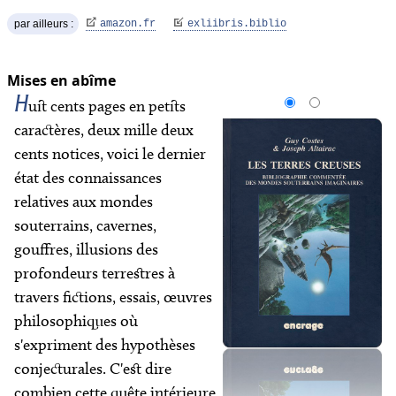
par ailleurs :
amazon.fr
exliibris.biblio
Mises en abîme
H
uit cents pages en petits
caractères, deux mille deux
cents notices, voici le dernier
état des connaissances
relatives aux mondes
souterrains, cavernes,
gouffres, illusions des
profondeurs terrestres à
travers fictions, essais, œuvres
philosophiques où
s'expriment des hypothèses
conjecturales. C'est dire
combien cette quête intérieure