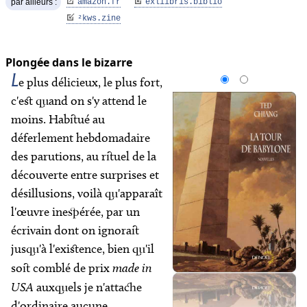
par ailleurs :
amazon.fr
exliibris.biblio
²
kws.zine
Plongée dans le bizarre
L
e plus délicieux, le plus fort,
c'est quand on s'y attend le
moins. Habitué au
déferlement hebdomadaire
des parutions, au rituel de la
découverte entre surprises et
désillusions, voilà qu'apparaît
l'œuvre inespérée, par un
écrivain dont on ignorait
jusqu'à l'existence, bien qu'il
soit comblé de prix
made in
USA
auxquels je n'attache
d'ordinaire aucune