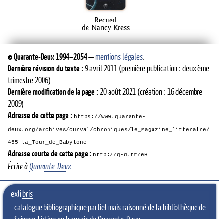
Recueil
de Nancy Kress
©
Quarante-Deux
1994–2054
—
mentions légales
.
Dernière révision du texte :
9 avril 2011
(première publication : deuxième
trimestre 2006)
Dernière modification de la page :
20 août 2021
(création : 16 décembre
2009)
Adresse de cette page :
https://www.quarante-
deux.org/archives/curval/chroniques/le_Magazine_litteraire/
455-la_Tour_de_Babylone
Adresse courte de cette page :
http://q-d.fr/eH
Écrire à
Quarante-Deux
exliibris
catalogue bibliographique partiel mais raisonné de la bibliothèque de