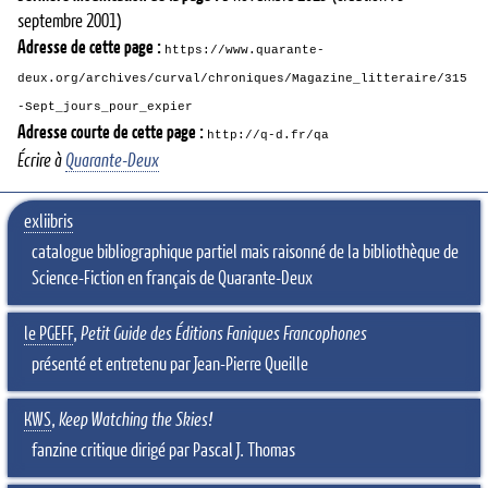
septembre 2001)
Adresse de cette page :
https://www.quarante-
deux.org/archives/curval/chroniques/Magazine_litteraire/315
-Sept_jours_pour_expier
Adresse courte de cette page :
http://q-d.fr/qa
Écrire à
Quarante-Deux
exliibris
catalogue bibliographique partiel mais raisonné de la bibliothèque de
Science-Fiction en français de Quarante-Deux
le PGEFF
,
Petit Guide des Éditions Faniques Francophones
présenté et entretenu par Jean-Pierre Queille
KWS
,
Keep Watching the Skies!
fanzine critique dirigé par Pascal J. Thomas