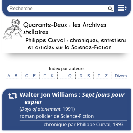
Quarante-Deux : les Archives
stellaires
Philippe Curval : chroniques, entretiens
et articles sur la
Science-Fiction
Index par auteurs
A – B
C – E
F – K
L – Q
R – S
T – Z
Divers
Walter Jon Williams :
Sept jours pour
expier
ouvrir
(
Days of atonement
, 1991)
roman policier de Science-Fiction
chronique par
Philippe Curval
, 1993