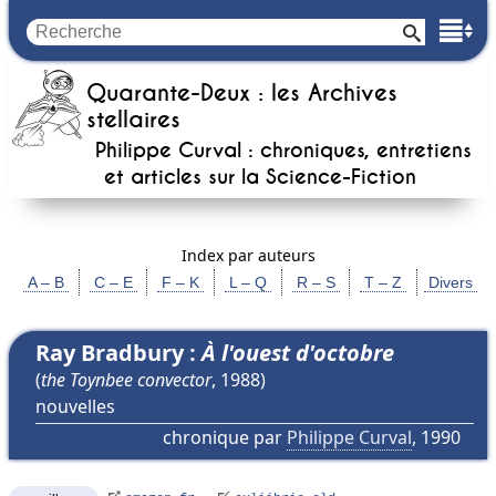
Quarante-Deux : les Archives
stellaires
Philippe Curval : chroniques, entretiens
et articles sur la
Science-Fiction
Index par auteurs
A – B
C – E
F – K
L – Q
R – S
T – Z
Divers
Ray Bradbury :
À l'ouest d'octobre
(
the Toynbee convector
, 1988)
nouvelles
chronique par
Philippe Curval
, 1990