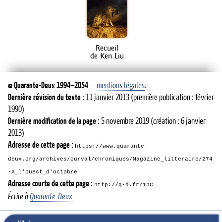
Recueil
de Ken Liu
©
Quarante-Deux
1994–2054
—
mentions légales
.
Dernière révision du texte :
11 janvier 2013
(première publication : février
1990)
Dernière modification de la page :
5 novembre 2019
(création : 6 janvier
2013)
Adresse de cette page :
https://www.quarante-
deux.org/archives/curval/chroniques/Magazine_litteraire/274
-A_l'ouest_d'octobre
Adresse courte de cette page :
http://q-d.fr/1bC
Écrire à
Quarante-Deux