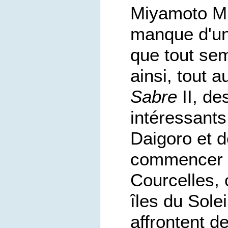
Miyamoto Mu
manque d'un 
que tout sem
ainsi, tout 
Sabre
II, de
intéressants
Daigoro et d
commencer p
Courcelles, 
îles du Sole
affrontent d