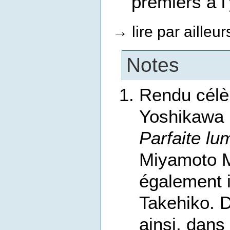
premiers à l'
lire par ailleu
→
Notes
Rendu célè
Yoshikawa E
Parfaite lu
Miyamoto M
également 
Takehiko. D
ainsi, dan