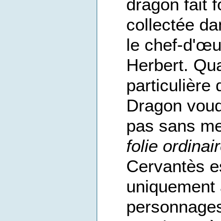
dragon fait 
collectée d
le chef-d'œ
Herbert. Quan
particulière 
Dragon voudr
pas sans me
folie ordinai
Cervantès es
uniquement 
personnages