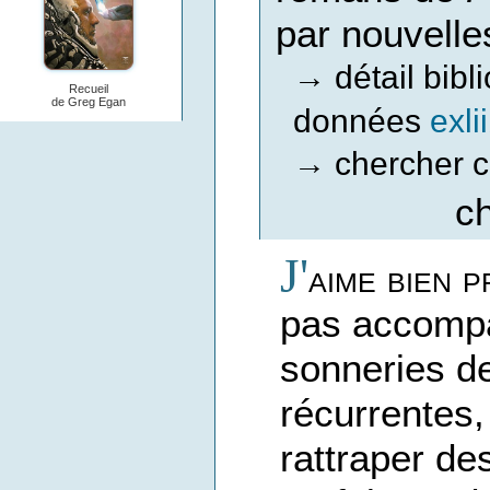
par nouvelle
détail bib
→
Recueil
de Greg Egan
données
exli
chercher c
→
c
J'
aime bien p
pas accompag
sonneries d
récurrentes, 
rattraper de