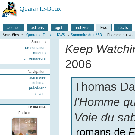
Quarante-Deux
accueil
exliibris
pgeff
archives
kws
récits
Vous êtes ici :
Quarante-Deux
→
KWS
→
Sommaire du nº 53
→
l'Homme qui voula
Sections
Keep Watchin
présentation
auteurs
chroniqueurs
2006
Navigation
sommaire
Thomas Da
éditorial
précédent
suivant
l'Homme qui
En librairie
Voie du sa
Radieux
romans de
F