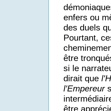
démoniaques
enfers ou m
des duels qu
Pourtant, c
cheminement
être tronqu
si le narrate
dirait que
l'
l'Empereur
s
intermédiair
être appréc