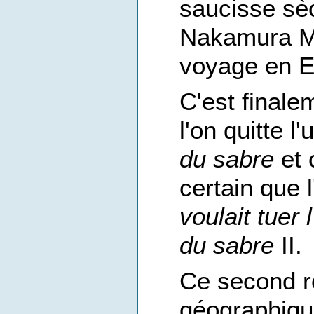
saucisse sè
Nakamura Mi
voyage en E
C'est finale
l'on quitte l
du sabre
et 
certain que 
voulait tuer
du sabre
II.
Ce second r
géographiq