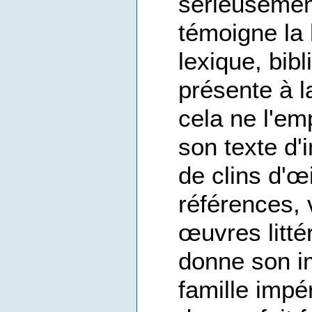
sérieuseme
témoigne la
lexique, bib
présente à l
cela ne l'e
son texte d'
de clins d'œ
références, 
œuvres litté
donne son i
famille impé