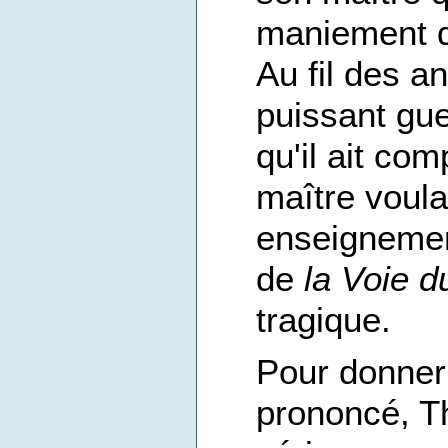
maniement du
Au fil des a
puissant guer
qu'il ait co
maître voula
enseignemen
de
la Voie d
tragique.
Pour donner
prononcé, T