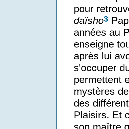
pour retrouv
3
daïsho
Papi
années au P
enseigne tous
après lui av
s'occuper du
permettent e
mystères de 
des différen
Plaisirs. Et
son maître q