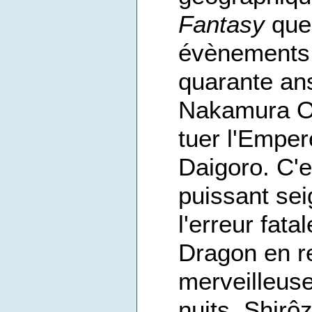
Fantasy
qu
évènements q
quarante ans
Nakamura On
tuer l'Empere
Daigoro. C'
puissant se
l'erreur fat
Dragon en ref
merveilleuse
nuits, Shirô