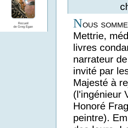
c
N
ous sommes
Recueil
de Greg Egan
Mettrie, méd
livres conda
narrateur de
invité par l
Majesté à re
(l'ingénieur
Honoré Frag
peintre). Em