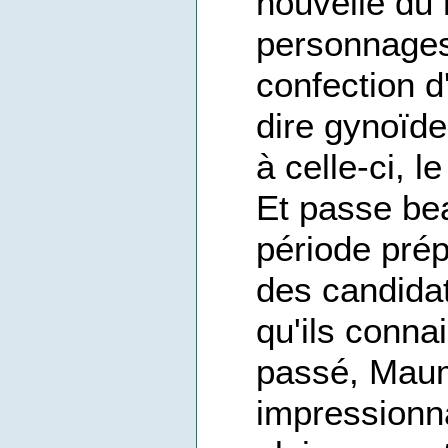
nouvelle du 
personnages,
confection d
dire gynoïde
à celle-ci, 
Et passe be
période pré
des candidat
qu'ils conn
passé, Maum
impressionna