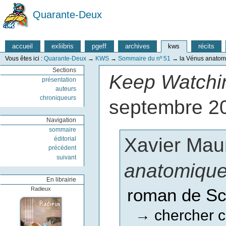
Quarante-Deux
accueil
exliibris
pgeff
archives
kws
récits
Vous êtes ici :
Quarante-Deux
→
KWS
→
Sommaire du nº 51
→
la Vénus anatom
Sections
Keep Watchin
présentation
auteurs
chroniqueurs
septembre 2
Navigation
sommaire
Xavier Mau
éditorial
précédent
suivant
anatomiqu
En librairie
roman de Sc
Radieux
chercher c
→