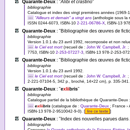
Quarante-Deux
: "
Alibi et crastino
"
bibliographie
Catalogue et index des vingt premières années (1969-1
›››
"Ailleurs et demain" a vingt ans
(anthologie sous la 
ISSN 0244-6073,
ISBN-10
2-221-06786-X
,
ISBN-13 97
Quarante-Deux
: "Bibliographie des œuvres de fict
bibliographie
Version 1.0.1 du 23 avril 1992, recomposée et non relu
›››
le Ciel est mort
(recueil de :
John W. Campbell, Jr.
;
7753,
ISBN-10
2-253-07227-3
,
ISBN-13 978-2-253-072
Quarante-Deux
: "Bibliographie des œuvres de fict
bibliographie
Version 1.0.1 du 23 avril 1992.
›››
le Ciel est mort
(recueil de :
John W. Campbell, Jr.
;
2-221-07104-5
, 342 p., broché, 14×22 cm), p. 335-341.
Quarante-Deux
: "
e
xlii
bris
"
bibliographie
Catalogue partiel de la bibliothèque de Quarante-Deux :
›››
e
xlii
bris
(catalogue de :
Quarante-Deux
; France › 
ISBN-13 978-2-9510042-9-0
). [
lire ce texte
]
Quarante-Deux
: "Index des nouvelles parues dans
bibliographie
Concerne
la Grande anthologie de la Science-Fiction
,
l