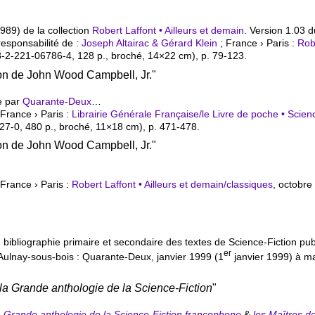
989) de la collection
Robert Laffont • Ailleurs et demain
. Version 1.03 d
responsabilité de :
Joseph Altairac & Gérard Klein
; France › Paris :
Robe
8-2-221-06786-4
, 128 p., broché, 14×22 cm), p. 79-123.
ion de John Wood Campbell, Jr."
e par
Quarante-Deux
…
 France › Paris :
Librairie Générale Française/le Livre de poche • Scien
27-0
, 480 p., broché, 11×18 cm), p. 471-478.
ion de John Wood Campbell, Jr."
 France › Paris :
Robert Laffont • Ailleurs et demain/classiques
, octobr
 bibliographie primaire et secondaire des textes de Science-Fiction pub
er
Aulnay-sous-bois : Quarante-Deux, janvier 1999 (1
janvier 1999) à m
la Grande anthologie de la Science-Fiction
"
a Grande anthologie de la Science-Fiction francophone
&
les Maîtres de