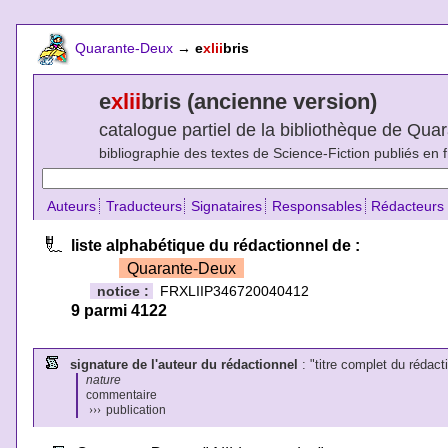
Quarante-Deux
→
e
xlii
bris
e
xlii
bris (ancienne version)
catalogue partiel de la bibliothèque de Qu
bibliographie des textes de Science-Fiction publiés en 
Auteurs
Traducteurs
Signataires
Responsables
Rédacteurs
liste alphabétique du rédactionnel de :
Quarante-Deux
notice :
FRXLIIP346720040412
9 parmi 4122
signature de l'auteur du rédactionnel
: "titre complet du rédacti
nature
commentaire
›››
publication