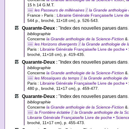
15 h 14 G.M.T.
›››
les Passeurs de millénaires
⁄
la Grande anthologie 
France › Paris :
Librairie Générale Française/le Livre d
544 p., broché, 11×18 cm), p. 526-543.
Quarante-Deux
: "Index des nouvelles parues dans
bibliographie
Concerne
la Grande anthologie de la Science-Fiction
&
›››
les Horizons divergents
⁄
la Grande anthologie de l
Paris :
Librairie Générale Française/le Livre de poche •
broché, 11×18 cm), p. 419-435.
Quarante-Deux
: "Index des nouvelles parues dans
bibliographie
Concerne
la Grande anthologie de la Science-Fiction
&
›››
les Mosaïques du temps
⁄
la Grande anthologie de 
Paris :
Librairie Générale Française/le Livre de poche •
480 p., broché, 11×17 cm), p. 459-477.
Quarante-Deux
: "Index des nouvelles parues dans
bibliographie
Concerne
la Grande anthologie de la Science-Fiction
&
›››
la Frontière éclatée
⁄
la Grande anthologie de la S
Librairie Générale Française/le Livre de poche • Scienc
broché, 11×17 cm), p. 455-473.