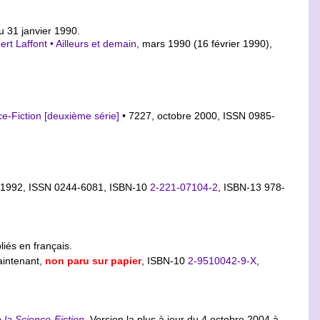
u 31 janvier 1990.
rt Laffont • Ailleurs et demain
, mars 1990 (16 février 1990),
ce-Fiction [deuxième série]
• 7227, octobre 2000, ISSN 0985-
e 1992, ISSN 0244-6081,
ISBN-10
2-221-07104-2
,
ISBN-13 978-
liés en français.
aintenant,
non paru sur papier
,
ISBN-10
2-9510042-9-X
,
 la Science-Fiction
. Version la plus à jour du 4 octobre 2004 à