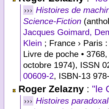
Histoires de machi
›››
Science-Fiction
(anthol
Jacques Goimard, Dem
Klein
; France › Paris :
Livre de poche • 3768,
octobre 1974), ISSN 
00609-2
,
ISBN-13 978
Roger Zelazny
:
"le 
Histoires paradoxa
›››