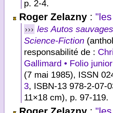
p. 2-4.
Roger Zelazny
:
"le
les Autos sauvage
›››
Science-Fiction
(anthol
responsabilité de :
Chr
Gallimard • Folio junio
(7 mai 1985), ISSN 0
3
,
ISBN-13 978-2-07-0
11×18 cm), p. 97-119.
Roger Zelazny
:
"le