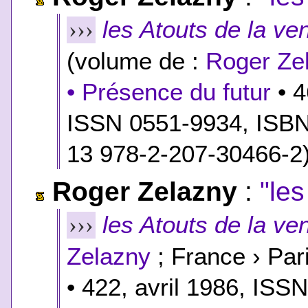
les Atouts de la v
›››
(volume de :
Roger Ze
• Présence du futur
• 4
ISSN 0551-9934,
ISB
13 978-2-207-30466-2
Roger Zelazny
:
"le
les Atouts de la v
›››
Zelazny
; France › Par
• 422, avril 1986, IS