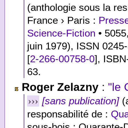
(anthologie sous la res
France › Paris :
Presse
Science-Fiction
• 5055
juin 1979), ISSN 0245
[
2-266-00758-0
]
,
ISBN
63.
Roger Zelazny
:
"le
[sans publication]
(a
›››
responsabilité de :
Qua
sous-bois : Quarante-D