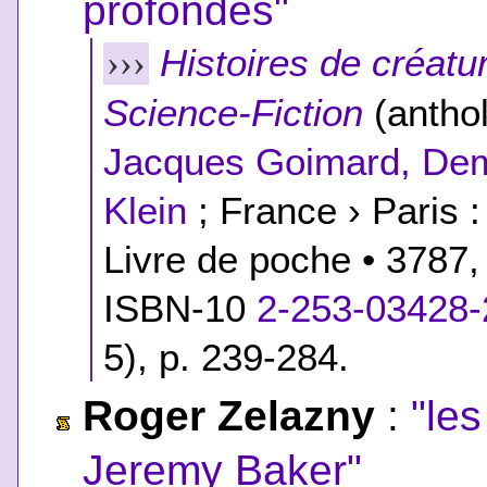
profondes"
Histoires de créatu
›››
Science-Fiction
(anthol
Jacques Goimard, Dem
Klein
; France › Paris :
Livre de poche • 3787,
ISBN-10
2-253-03428-
5
), p. 239-284.
Roger Zelazny
:
"les
Jeremy Baker"