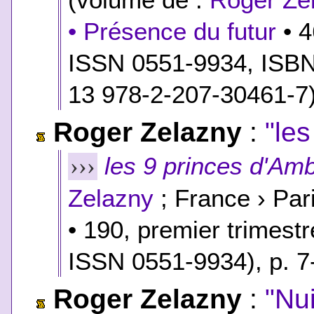
• Présence du futur
• 4
ISSN 0551-9934,
ISB
13 978-2-207-30461-7
Roger Zelazny
:
"le
les 9 princes d'Am
›››
Zelazny
; France › Par
• 190, premier trimes
ISSN 0551-9934), p. 7
Roger Zelazny
:
"Nu