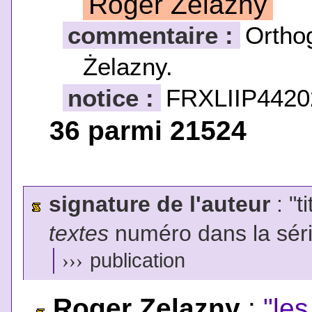
Roger Zelazny
commentaire :
Orthog
Żelazny.
notice :
FRXLIIP4420
36 parmi 21524
signature de l'auteur
: "t
textes
numéro dans la sér
›››
publication
Roger Zelazny
:
"le