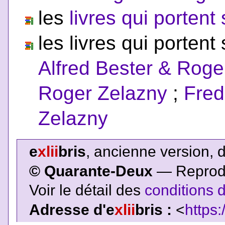
les
livres qui porten
les livres qui portent
Alfred Bester & Roge
Roger Zelazny
;
Fred
Zelazny
e
xlii
bris
, ancienne version, 
© Quarante-Deux
— Reproduc
Voir le détail des
conditions d
Adresse d'e
xlii
bris :
<
https: