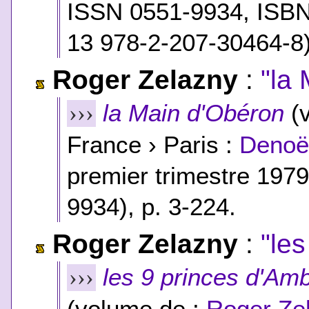
ISSN 0551-9934,
ISB
13 978-2-207-30464-8
Roger Zelazny
:
"la
la Main d'Obéron
(v
›››
France › Paris :
Denoël
premier trimestre 197
9934), p. 3-224.
Roger Zelazny
:
"le
les 9 princes d'Am
›››
(volume de :
Roger Ze