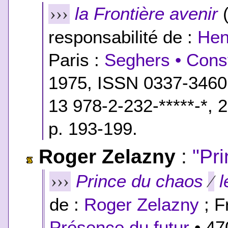
la Frontière avenir
(
›››
responsabilité de :
Hen
Paris :
Seghers • Const
1975, ISSN 0337-346
13 978-2-232-*****-*
, 
p. 193-199.
Roger Zelazny
:
"Pr
Prince du chaos
l
›››
⁄
de :
Roger Zelazny
; F
Présence du futur
• 470