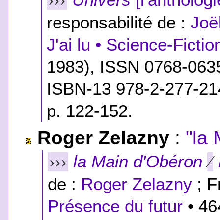
›››
responsabilité de :
Joë
J'ai lu • Science-Fictio
1983), ISSN 0768-063
ISBN-13 978-2-277-21
p. 122-152.
Roger Zelazny
:
"la
la Main d'Obéron
›››
⁄
de :
Roger Zelazny
; F
Présence du futur
• 46