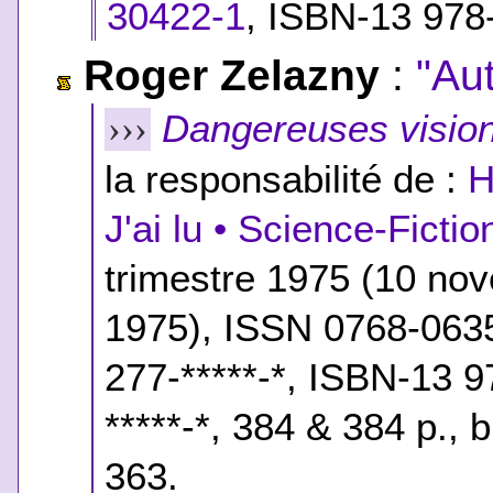
30422-1
,
ISBN-13 978
Roger Zelazny
:
"Au
Dangereuses visio
›››
la responsabilité de :
H
J'ai lu • Science-Fictio
trimestre 1975 (10 n
1975), ISSN 0768-063
277-*****-*
,
ISBN-13 97
*****-*
, 384 & 384 p., 
363.