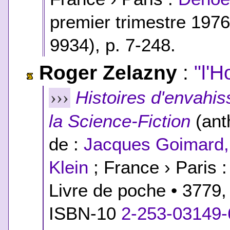
premier trimestre 1976
9934), p. 7-248.
Roger Zelazny
:
"l'
Histoires d'envahis
›››
la Science-Fiction
(ant
de :
Jacques Goimard,
Klein
; France › Paris :
Livre de poche • 3779,
ISBN-10
2-253-03149-