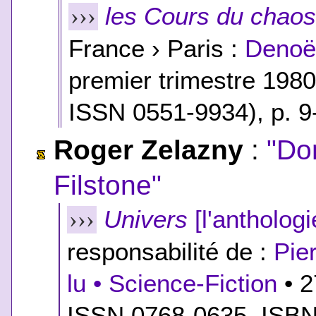
les Cours du chao
›››
France › Paris :
Denoël
premier trimestre 198
ISSN 0551-9934), p. 9
Roger Zelazny
:
"Do
Filstone"
Univers
[l'anthologi
›››
responsabilité de :
Pie
lu • Science-Fiction
• 2
ISSN 0768-0635,
ISB