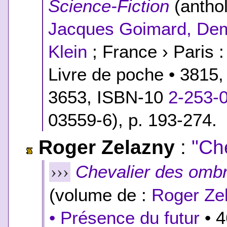
Science-Fiction
(anthol
Jacques Goimard, Dem
Klein
; France › Paris :
Livre de poche • 3815
3653,
ISBN-10
2-253-
03559-6
), p. 193-274.
Roger Zelazny
:
"Ch
Chevalier des omb
›››
(volume de :
Roger Ze
• Présence du futur
• 4