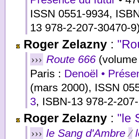
ISSN 0551-9934,
ISB
13 978-2-207-30470-9
Roger Zelazny
:
"Ro
Route 666
(volume
›››
Paris :
Denoël • Présen
(mars 2000), ISSN 05
3
,
ISBN-13 978-2-207
Roger Zelazny
:
"le
le Sang d'Ambre
›››
⁄