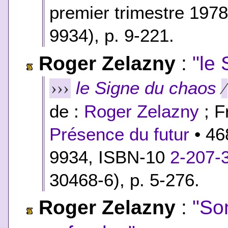
premier trimestre 1978
9934), p. 9-221.
Roger Zelazny
:
"le
le Signe du chaos
›››
⁄
de :
Roger Zelazny
; F
Présence du futur
• 46
9934,
ISBN-10
2-207-
30468-6
), p. 5-276.
Roger Zelazny
:
"So