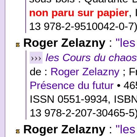
non paru sur papier
,
13 978-2-9510042-0-7
Roger Zelazny
:
"le
les Cours du chao
›››
de :
Roger Zelazny
; F
Présence du futur
• 46
ISSN 0551-9934,
ISB
13 978-2-207-30465-5
Roger Zelazny
:
"le