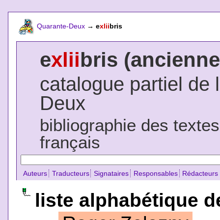
Quarante-Deux
→
e
xlii
bris
e
xlii
bris (ancienne
catalogue partiel de 
Deux
bibliographie des texte
français
Auteurs
Traducteurs
Signataires
Responsables
Rédacteurs
liste alphabétique d