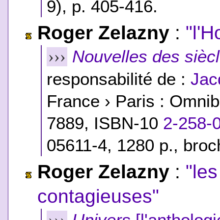
9
), p. 405-416.
Roger Zelazny
:
"l'H
Nouvelles des siècl
›››
responsabilité de :
Jac
France › Paris : Omni
7889,
ISBN-10
2-258-
05611-4
, 1280 p., bro
Roger Zelazny
:
"les
contagieuses"
Univers
[l'anthologi