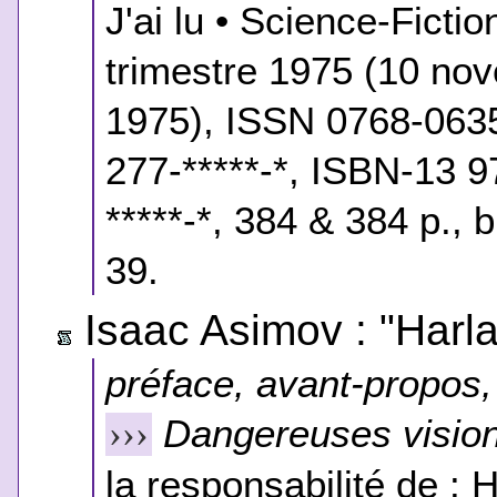
J'ai lu • Science-Ficti
trimestre 1975 (10 n
1975), ISSN 0768-0635
277-*****-*, ISBN-13 9
*****-*, 384 & 384 p., 
39.
Isaac Asimov : "Harla
préface, avant-propos, 
Dangereuses visio
›››
la responsabilité de : H