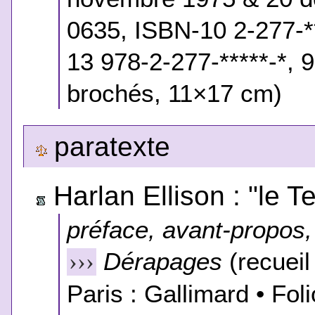
0635,
ISBN-10 2-277-**
13 978-2-277-*****-*, 
brochés, 11×17 cm)
paratexte
Harlan Ellison : "le
préface, avant-propos, 
Dérapages
(recueil
›››
Paris : Gallimard • Fo