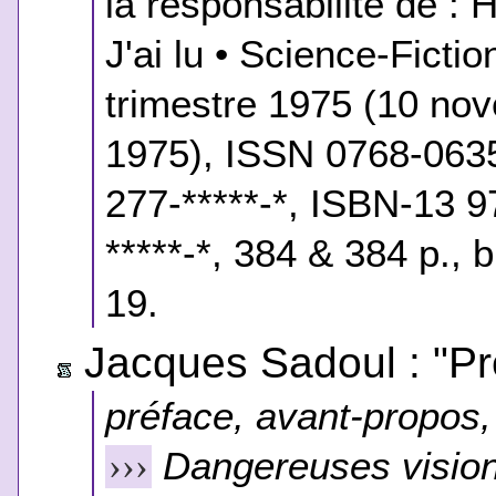
la responsabilité de : H
J'ai lu • Science-Ficti
trimestre 1975 (10 n
1975), ISSN 0768-0635
277-*****-*, ISBN-13 9
*****-*, 384 & 384 p., 
19.
Jacques Sadoul : "Pré
préface, avant-propos, 
Dangereuses visio
›››