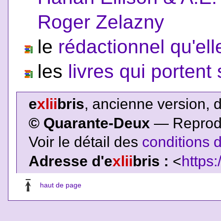
Roger Zelazny
le
rédactionnel qu'ell
les
livres qui porten
e
xlii
bris
, ancienne version, 
© Quarante-Deux
— Reproduc
Voir le détail des
conditions d
Adresse d'e
xlii
bris :
<
https:
haut de page