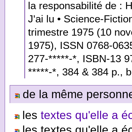
la responsabilité de : H
J'ai lu • Science-Ficti
trimestre 1975 (10 n
1975), ISSN 0768-0635
277-*****-*, ISBN-13 9
*****-*, 384 & 384 p., 
de la même personne,
les
textes qu'elle a éc
les textes qu'elle a é