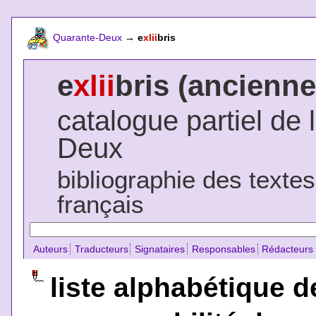
Quarante-Deux
→
e
xlii
bris
e
xlii
bris (ancienne
catalogue partiel de 
Deux
bibliographie des texte
français
Auteurs
Traducteurs
Signataires
Responsables
Rédacteurs
liste alphabétique d