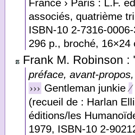
France › Paris : L.F. 
associés, quatrième tr
ISBN-10 2-7316-0006-
296 p., broché, 16×24 
Frank M. Robinson : "
préface, avant-propos, 
Gentleman junkie
›››
⁄
(recueil de : Harlan Ell
éditions/les Humanoïde
1979, ISBN-10 2-9021