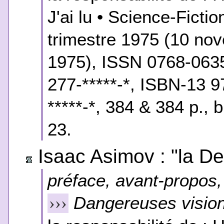
J'ai lu • Science-Ficti
trimestre 1975 (10 n
1975), ISSN 0768-0635
277-*****-*, ISBN-13 9
*****-*, 384 & 384 p., 
23.
Isaac Asimov : "la D
préface, avant-propos, 
Dangereuses visio
›››