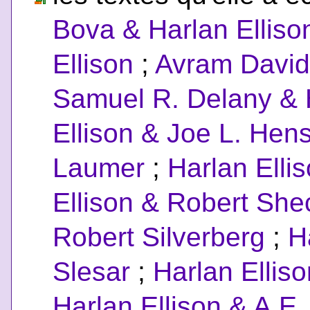
Bova & Harlan Elliso
Ellison
;
Avram David
Samuel R. Delany & H
Ellison & Joe L. Hen
Laumer
;
Harlan Elli
Ellison & Robert She
Robert Silverberg
;
H
Slesar
;
Harlan Ellis
Harlan Ellison & A.E.