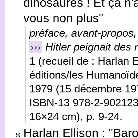
dinosaures ! Et ça n'a 
vous non plus"
préface, avant-propos, 
Hitler peignait des 
›››
1 (recueil de : Harlan E
éditions/les Humanoïde
1979 (15 décembre 19
ISBN-13 978-2-902123-
16×24 cm), p. 9-24.
Harlan Ellison : "Bar