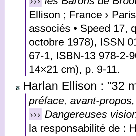
les Barons de Broo
›››
Ellison ; France › Pari
associés • Speed 17, q
octobre 1978), ISSN 
67-1, ISBN-13 978-2-9
14×21 cm), p. 9-11.
Harlan Ellison : "32 
préface, avant-propos, 
Dangereuses visio
›››
la responsabilité de : H