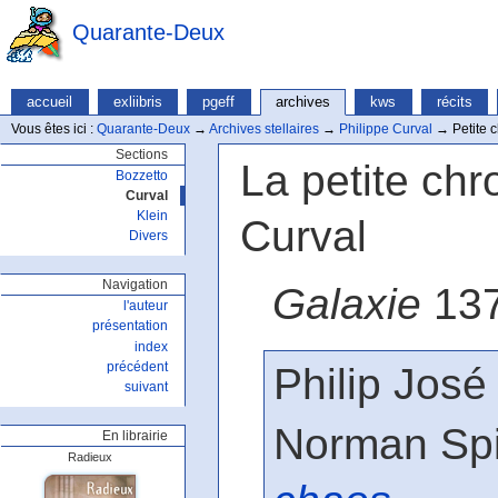
Quarante-Deux
accueil
exliibris
pgeff
archives
kws
récits
Vous êtes ici :
Quarante-Deux
→
Archives stellaires
→
Philippe Curval
→
Petite c
Sections
La petite chr
Bozzetto
Curval
Klein
Curval
Divers
Navigation
Galaxie
137
l'auteur
présentation
index
Philip José
précédent
suivant
Norman Spi
En librairie
Radieux