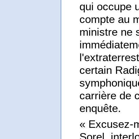
qui occupe u
compte au mi
ministre ne 
immédiatemen
l'extraterres
certain Radi
symphonique
carrière de 
enquête.
« Excusez-mo
Sorel, inter