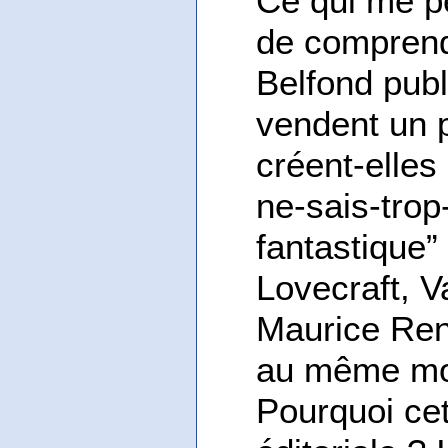
Ce qui me pe
de comprend
Belfond publ
vendent un 
créent-elles
ne-sais-trop
fantastique”
Lovecraft, V
Maurice Ren
au même mom
Pourquoi cet