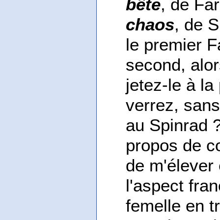
bête
, de Fa
chaos
, de S
le premier Fa
second, alor
jetez-le à l
verrez, sans
au Spinrad ?
propos de cou
de m'élever
l'aspect fra
femelle en t