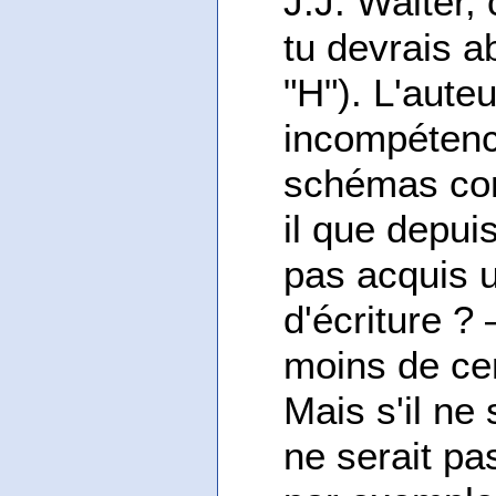
J.J. Walter,
tu devrais 
"H"). L'aut
incompétence
schémas com
il que depui
pas acquis 
d'écriture ?
moins de cen
Mais s'il ne 
ne serait pa