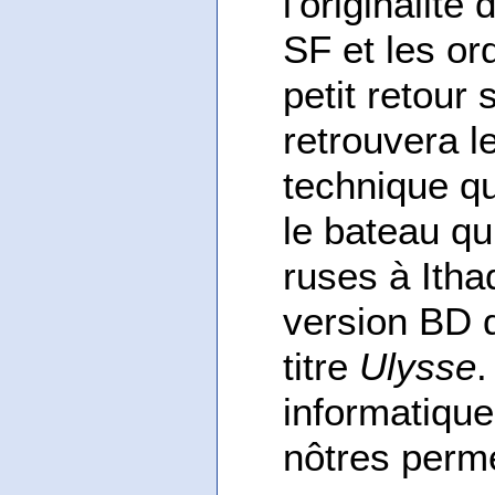
l'originalité
SF et les or
petit retour 
retrouvera l
technique qu
le bateau qu
ruses à Ithaq
version BD 
titre
Ulysse
.
informatique
nôtres perme