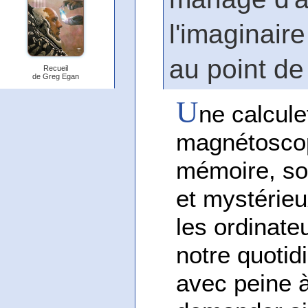
l'imaginaire
au point de 
Recueil
de Greg Egan
U
ne calcul
magnétoscop
mémoire, son
et mystérieu
les ordinateu
notre quotid
avec peine 