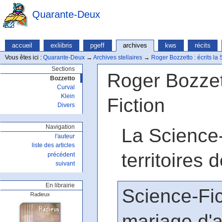
Quarante-Deux
accueil
exliibris
pgeff
archives
kws
récits
Vous êtes ici :
Quarante-Deux
→
Archives stellaires
→
Roger Bozzetto : écrits la S
Sections
Roger Bozzett
Bozzetto
Curval
Klein
Fiction
Divers
Navigation
La Science-
l'auteur
liste des articles
territoires 
précédent
suivant
En librairie
Science-Fic
Radieux
mariage d'