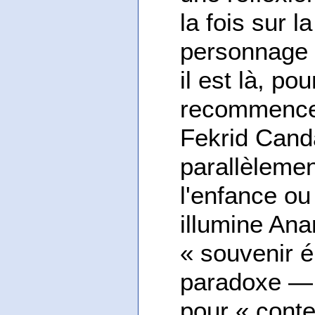
la fois sur l
personnage 
il est là, pou
recommence
Fekrid Cand
parallèlemen
l'enfance ou
illumine An
« souvenir é
paradoxe — d
pour « cont