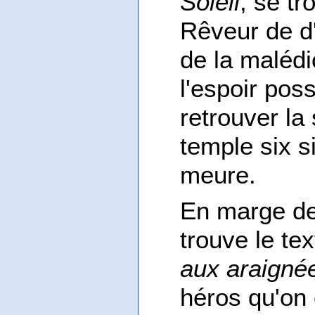
Soleil
, se tr
Rêveur de d
de la malédi
l'espoir pos
retrouver la
temple six s
meure.
En marge d
trouve le te
aux araigné
héros qu'on 