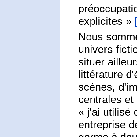
préoccupati
explicites »
Nous somme
univers fict
situer aille
littérature 
scènes, d'i
centrales et
« j'ai utili
entreprise d
germe à deu