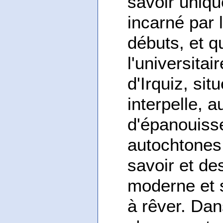
savoir uniqu
incarné par 
débuts, et q
l'universita
d'Irquiz, si
interpelle, 
d'épanouisse
autochtones 
savoir et de
moderne et s
à rêver. Dan