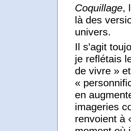
Coquillage
,
là des versi
univers.
Il s'agit to
je reflétais l
de vivre » e
« personnif
en augmente
imageries c
renvoient à
moment où j'