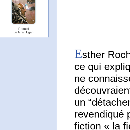
Recueil
de Greg Egan
E
sther Roc
ce qui expli
ne connaisse
découvraient,
un “détachem
revendiqué 
fiction « la 