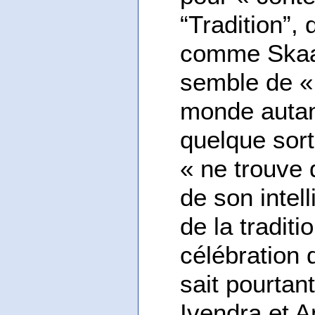
“Tradition”, 
comme Skaad 
semble de « 
monde autant
quelque sort
« ne trouve 
de son intel
de la tradit
célébratio
sait pourta
Ivendra et A