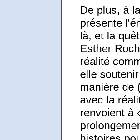
De plus, à l
présente l'é
là, et la qu
Esther Rocho
réalité com
elle souteni
manière de 
avec la réal
renvoient à 
prolongement
histoires po