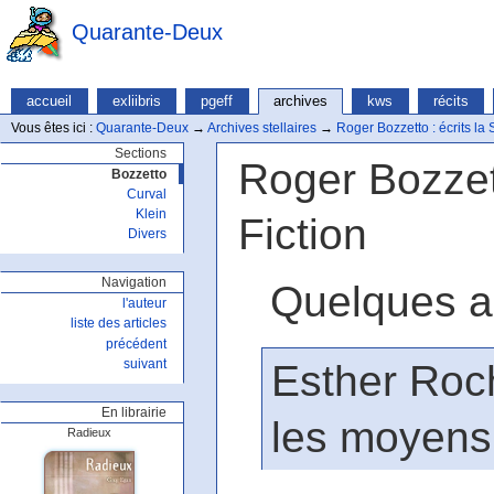
Quarante-Deux
accueil
exliibris
pgeff
archives
kws
récits
Vous êtes ici :
Quarante-Deux
→
Archives stellaires
→
Roger Bozzetto : écrits la S
Sections
Roger Bozzett
Bozzetto
Curval
Klein
Fiction
Divers
Navigation
Quelques a
l'auteur
liste des articles
précédent
Esther Roch
suivant
En librairie
les moyens 
Radieux