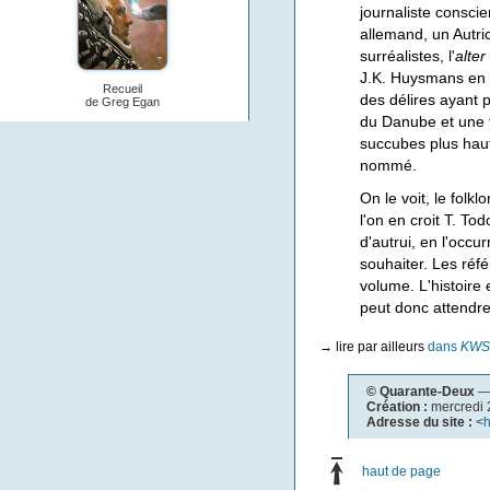
journaliste consci
allemand, un Autric
surréalistes, l'
alter
J.K. Huysmans en 
Recueil
des délires ayant 
de Greg Egan
du Danube et une f
succubes plus haut
nommé.
On le voit, le folk
l'on en croit T. To
d'autrui, en l'occ
souhaiter. Les réf
volume. L'histoire
peut donc attendre
→
lire par ailleurs
dans
KWS
© Quarante-Deux
— 
Création :
mercredi
Adresse du site :
<
h
haut de page