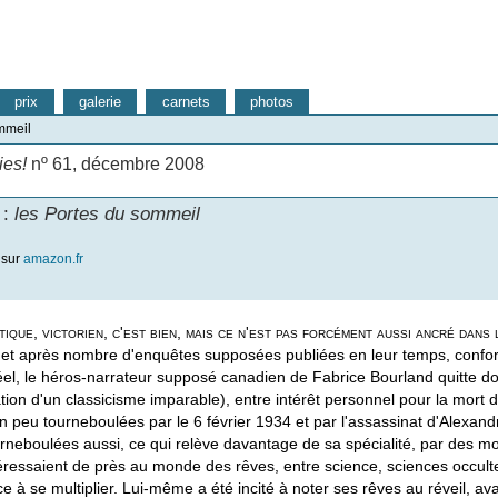
prix
galerie
carnets
photos
mmeil
ies!
nº 61, décembre 2008
 :
les Portes du sommeil
 sur
amazon.fr
ique, victorien, c'est bien, mais ce n'est pas forcément aussi ancré dan
t après nombre d'enquêtes supposées publiées en leur temps, conformé
réel, le héros-narrateur supposé canadien de Fabrice Bourland quitte d
uation d'un classicisme imparable), entre intérêt personnel pour la mor
un peu tourneboulées par le 6 février 1934 et par l'assassinat d'Alexand
rneboulées aussi, ce qui relève davantage de sa spécialité, par des mo
ntéressaient de près au monde des rêves, entre science, sciences occulte
 à se multiplier. Lui-même a été incité à noter ses rêves au réveil, ava