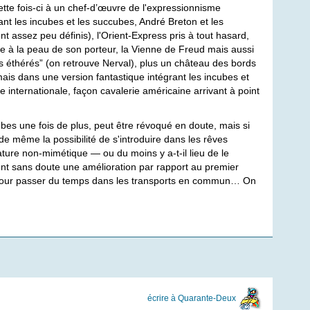
tte fois-ci à un chef-d’œuvre de l'expressionnisme
nant les incubes et les succubes, André Breton et les
nt assez peu définis), l'Orient-Express pris à tout hasard,
 à la peau de son porteur, la Vienne de Freud mais aussi
es éthérés” (on retrouve Nerval), plus un château des bords
is dans une version fantastique intégrant les incubes et
 internationale, façon cavalerie américaine arrivant à point
ccubes une fois de plus, peut être révoqué en doute, mais si
 de même la possibilité de s'introduire dans les rêves
ature non-mimétique — ou du moins y a-t-il lieu de le
nt sans doute une amélioration par rapport au premier
re pour passer du temps dans les transports en commun… On
écrire à Quarante-Deux