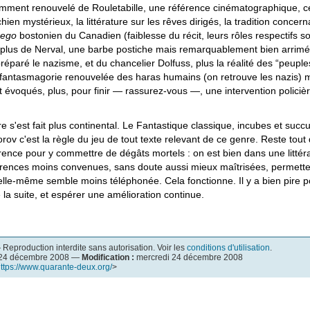
emment renouvelé de Rouletabille, une référence cinématographique, ce
hien mystérieux, la littérature sur les rêves dirigés, la tradition concer
 ego
bostonien du Canadien (faiblesse du récit, leurs rôles respectifs so
plus de Nerval, une barbe postiche mais remarquablement bien arrimée
préparé le nazisme, et du chancelier Dolfuss, plus la réalité des “peupl
antasmagorie renouvelée des haras humains (on retrouve les nazis) ma
 évoqués, plus, pour finir — rassurez-vous —, une intervention policière
lore s'est fait plus continental. Le Fantastique classique, incubes et su
dorov c'est la règle du jeu de tout texte relevant de ce genre. Reste tout
urrence pour y commettre de dégâts mortels : on est bien dans une littér
érences moins convenues, sans doute aussi mieux maîtrisées, permette
 elle-même semble moins téléphonée. Cela fonctionne. Il y a bien pi
 la suite, et espérer une amélioration continue.
Reproduction interdite sans autorisation. Voir les
conditions d'utilisation
.
 24 décembre 2008 —
Modification :
mercredi 24 décembre 2008
ttps://www.quarante-deux.org/
>