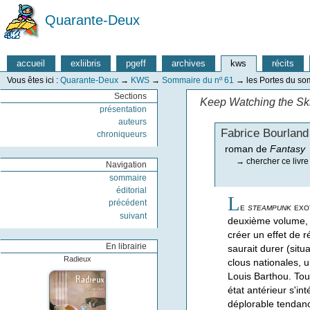
Quarante-Deux
accueil
exliibris
pgeff
archives
kws
récits
Vous êtes ici :
Quarante-Deux
→
KWS
→
Sommaire du nº 61
→
les Portes du so
Sections
Keep Watching the Sk
présentation
auteurs
Fabrice Bourland
chroniqueurs
roman de
Fantasy
→
chercher ce livre
Navigation
sommaire
éditorial
L
précédent
e
steampunk
exot
suivant
deuxième volume, e
créer un effet de 
En librairie
saurait durer (sit
Radieux
clous nationales, 
Louis Barthou. Tou
état antérieur s'i
déplorable tendance