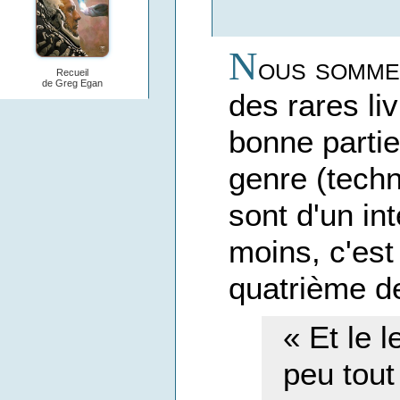
N
ous sommes
Recueil
de Greg Egan
des rares li
bonne parti
genre (techn
sont d'un in
moins, c'es
quatrième de
« Et le 
peu tout