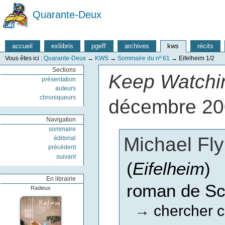
Quarante-Deux
accueil
exliibris
pgeff
archives
kws
récits
Vous êtes ici :
Quarante-Deux
→
KWS
→
Sommaire du nº 61
→
Eifelheim 1/2
Sections
Keep Watchin
présentation
auteurs
chroniqueurs
décembre 2
Navigation
sommaire
Michael Fl
éditorial
précédent
suivant
(
Eifelheim
)
En librairie
roman de Sc
Radieux
chercher c
→