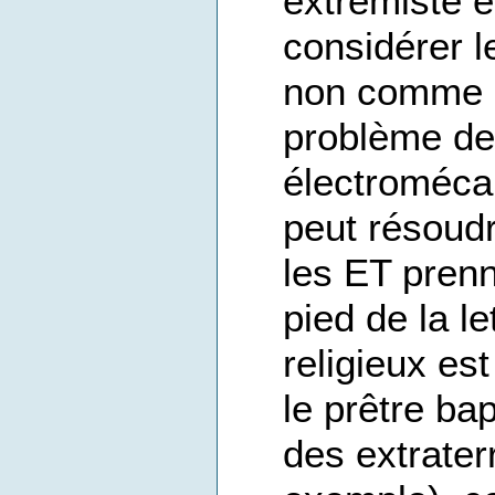
extrémiste e
considérer 
non comme d
problème de 
électromécan
peut résoudr
les ET prenn
pied de la le
religieux es
le prêtre ba
des extrater