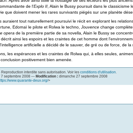
. Après avoir ainsi titillé la nostalgie de ses lecteurs les plus anciens
 commandante de l'
Explo II
, Alain le Bussy poursuit dans le classicisme 
rvie que doivent mener les rares survivants piégés sur une planète déser
s auraient tout naturellement poursuivi le récit en explorant les relati
tune, Edomaï le pilote et Rolwa le techno,
Jouvence
change complètem
e opera
de la première partie de sa novella, Alain le Bussy se concent
s décrit ainsi les espoirs et les craintes de cet homme dont l'environne
'intelligence artificielle a décidé de le sauver, de gré ou de force, de l
ions, les espérances et les craintes de Rolwa qui, à elles seules, anime
e conclusion positivement bien amenée.
Reproduction interdite sans autorisation. Voir les
conditions d'utilisation
.
 7 septembre 2008 —
Modification :
dimanche 27 septembre 2008
ttps://www.quarante-deux.org/
>