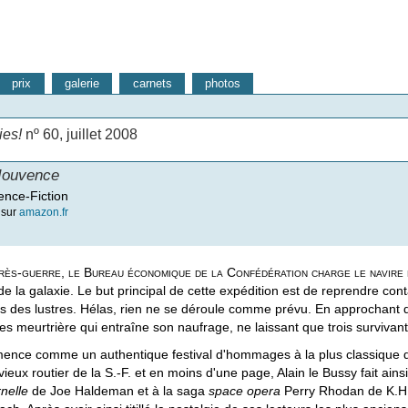
prix
galerie
carnets
photos
ies!
nº 60, juillet 2008
Jouvence
ence-Fiction
 sur
amazon.fr
près-guerre, le Bureau économique de la Confédération charge le navire
e la galaxie. Le but principal de cette expédition est de reprendre cont
s des lustres. Hélas, rien ne se déroule comme prévu. En approchant d'un
des meurtrière qui entraîne son naufrage, ne laissant que trois survivan
ence comme un authentique festival d'hommages à la plus classique d
ieux routier de la S.-F. et en moins d'une page, Alain le Bussy fait ain
nelle
de Joe Haldeman et à la saga
space opera
Perry Rhodan de K.H. S