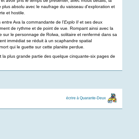
 et avoir pris le temps de présenter, avec moult détails, la
le plus absolu avec le naufrage du vaisseau d'exploration et
te et hostile.
ons entre Ava la commandante de l'
Explo II
et ses deux
ent de rythme et de point de vue. Rompant ainsi avec la
re sur le personnage de Rolwa, solitaire et renfermé dans sa
ment immédiat se réduit à un scaphandre spatial
a mort qui le guette sur cette planète perdue.
nt la plus grande partie des quelque cinquante-six pages de
écrire à Quarante-Deux