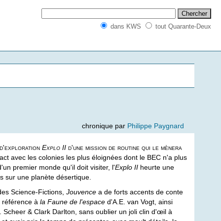
dans KWS
tout Quarante-Deux
chronique par
Philippe Paygnard
 d'exploration
Explo II
d'une mission de routine qui le mènera
act avec les colonies les plus éloignées dont le BEC n'a plus
 premier monde qu'il doit visiter, l'
Explo II
heurte une
ts sur une planète désertique.
es Science-Fictions,
Jouvence
a de forts accents de conte
si référence à
la Faune de l'espace
d'A.E. van Vogt, ainsi
cheer & Clark Darlton, sans oublier un joli clin d'œil à