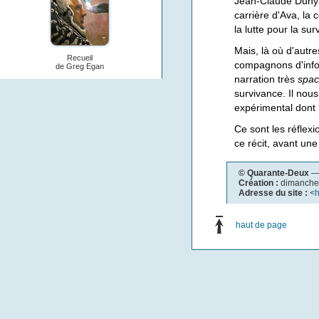
Jean-Claude Dunyach
carrière d'Ava, la
la lutte pour la su
Mais, là où d'autre
Recueil
compagnons d'infor
de Greg Egan
narration très
spac
survivance. Il nou
expérimental dont l
Ce sont les réflex
ce récit, avant un
© Quarante-Deux
— 
Création :
dimanche
Adresse du site :
<
h
haut de page