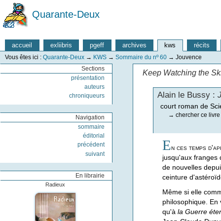
Quarante-Deux
accueil
exliibris
pgeff
archives
kws
récits
Vous êtes ici :
Quarante-Deux
→
KWS
→
Sommaire du nº 60
→
Jouvence
Sections
Keep Watching the Sk
présentation
auteurs
Alain le Bussy :
chroniqueurs
court roman de Sci
→
chercher ce livre
Navigation
sommaire
éditorial
E
précédent
n ces temps d'a
suivant
jusqu'aux franges d
de nouvelles depui
En librairie
ceinture d'astéroï
Radieux
Même si elle comm
philosophique. En v
qu'à
la Guerre éter