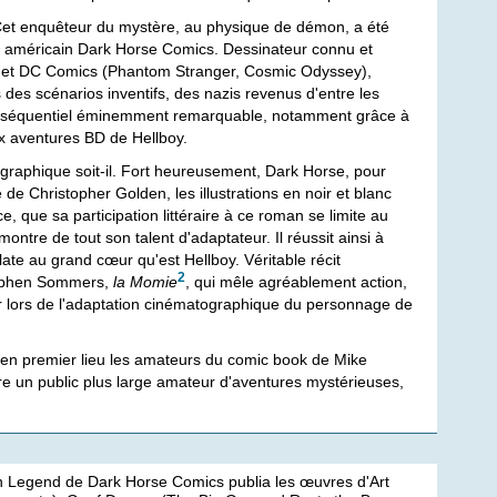
. Cet enquêteur du mystère, au physique de démon, a été
r américain Dark Horse Comics. Dessinateur connu et
t) et DC Comics (Phantom Stranger, Cosmic Odyssey),
des scénarios inventifs, des nazis revenus d'entre les
art séquentiel éminemment remarquable, notamment grâce à
ux aventures BD de Hellboy.
graphique soit-il. Fort heureusement, Dark Horse, pour
e de Christopher Golden, les illustrations en noir et blanc
e, que sa participation littéraire à ce roman se limite au
montre de tout son talent d'adaptateur. Il réussit ainsi à
ate au grand cœur qu'est Hellboy. Véritable récit
2
Stephen Sommers,
la Momie
, qui mêle agréablement action,
r lors de l'adaptation cinématographique du personnage de
 en premier lieu les amateurs du comic book de Mike
re un public plus large amateur d'aventures mystérieuses,
ion Legend de Dark Horse Comics publia les œuvres d'Art