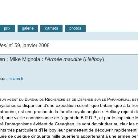
prix
galerie
carnets
photos
ies!
nº 59, janvier 2008
en ; Mike Mignola :
l'Armée maudite
(
Hellboy
)
 sur
amazon.fr
leur agent du Bureau de Recherche et de Défense sur le Paranormal, est
ystérieuse disparition d'une expédition scientifique britannique à la fr
therine, est une proche de la famille royale anglaise. Hellboy rejoint 
ld, une vieille connaissance de l'agent du B.R.D.P., et par le capitain
 l'antagonisme évident de Creaghan, ils vont devoir tirer au clair les c
ents très particuliers d'Hellboy leur permettent de découvrir rapidemen
iquée de quelque cinquante mille guerriers appartenant à une armée per