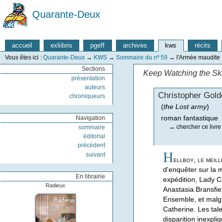
Quarante-Deux
accueil
exliibris
pgeff
archives
kws
récits
Vous êtes ici :
Quarante-Deux
→
KWS
→
Sommaire du nº 59
→
l'Armée maudite
Sections
Keep Watching the Sk
présentation
auteurs
Christopher Gold
chroniqueurs
(
the Lost army
)
roman fantastique
Navigation
→
chercher ce livre
sommaire
éditorial
précédent
H
suivant
ellboy, le meil
d'enquêter sur la m
En librairie
expédition, Lady Ca
Radieux
Anastasia Bransfie
Ensemble, et malgré
Catherine. Les tal
disparition inexpl