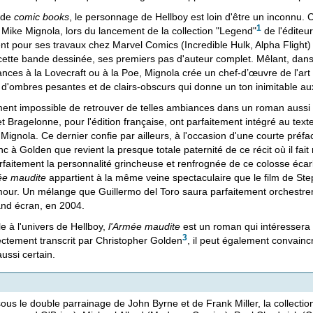
 de
comic books
, le personnage de Hellboy est loin d'être un inconnu
1
 Mike Mignola, lors du lancement de la collection "Legend"
de l'éditeu
t pour ses travaux chez Marvel Comics (Incredible Hulk, Alpha Fligh
 cette bande dessinée, ses premiers pas d'auteur complet. Mêlant, dans 
ances à la Lovecraft ou à la Poe, Mignola crée un chef-d’œuvre de l'
 d'ombres pesantes et de clairs-obscurs qui donne un ton inimitable a
ment impossible de retrouver de telles ambiances dans un roman aussi 
, et Bragelonne, pour l'édition française, ont parfaitement intégré au text
Mignola. Ce dernier confie par ailleurs, à l'occasion d'une courte préfac
c à Golden que revient la presque totale paternité de ce récit où il fait 
faitement la personnalité grincheuse et renfrognée de ce colosse écarl
ée maudite
appartient à la même veine spectaculaire que le film de 
mour. Un mélange que Guillermo del Toro saura parfaitement orchestre
and écran, en 2004.
èle à l'univers de Hellboy,
l'Armée maudite
est un roman qui intéressera
3
ectement transcrit par Christopher Golden
, il peut également convainc
ussi certain.
us le double parrainage de John Byrne et de Frank Miller, la collect