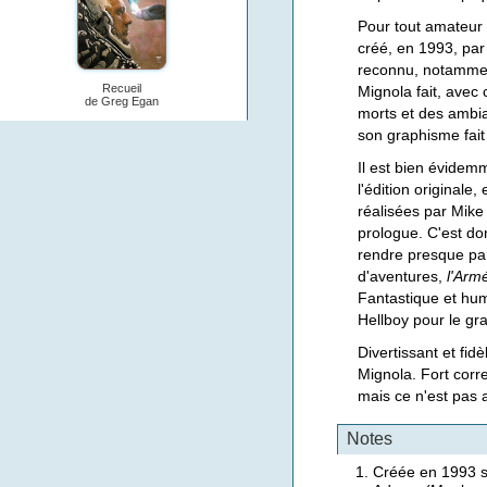
Pour tout amateur
créé, en 1993, par
reconnu, notammen
Recueil
Mignola fait, avec
de Greg Egan
morts et des ambi
son graphisme fait
Il est bien évidem
l'édition originale
réalisées par Mike 
prologue. C'est don
rendre presque par
d'aventures,
l'Arm
Fantastique et hu
Hellboy pour le gr
Divertissant et fid
Mignola. Fort corr
mais ce n'est pas a
Notes
Créée en 1993 so